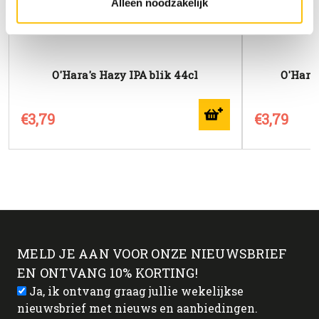
Alleen noodzakelijk
O'Hara's Hazy IPA blik 44cl
O'Hara'
€3,79
€3,79
MELD JE AAN VOOR ONZE NIEUWSBRIEF
EN ONTVANG 10% KORTING!
Ja, ik ontvang graag jullie wekelijkse
nieuwsbrief met nieuws en aanbiedingen.