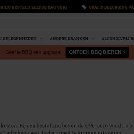
 21U BESTELD, ZELFDE DAG VERZONDEN
GRATIS BEZORGING VA
U GELEGENHEDEN
ANDERE DRANKEN
ALCOHOLVRIJ B
Geef je BBQ een upgrade!
ONTDEK BBQ BIEREN >
kosten. Bij een bestelling boven de €75,- euro wordt je 
eftijdscheck aan de deur goed te kunnen uitvoeren.