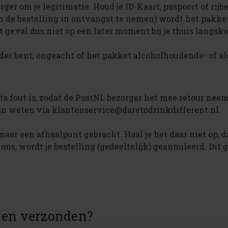
rger om je legitimatie. Houd je ID-Kaart, paspoort of rij
 de bestelling in ontvangst te nemen) wordt het pakket 
 geval dus niet op een later moment bij je thuis langsk
 ouder bent, ongeacht of het pakket alcoholhoudende- of a
ets fout is, zodat de PostNL bezorger het mee retour nee
s dan weten via klantenservice@daretodrinkdifferent.nl.
naar een afhaalpunt gebracht. Haal je het daar niet op, 
ons, wordt je bestelling (gedeeltelijk) geannuleerd. Dit g
 en verzonden?