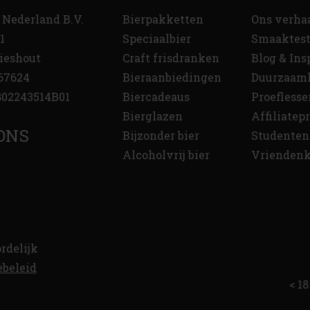
 Nederland B.V.
Bierpakketten
Ons verha
1
Speciaalbier
Smaaktes
ieshout
Craft frisdranken
Blog & Ins
67624
Bieraanbiedingen
Duurzaam
02243514B01
Biercadeaus
Proeflesse
Bierglazen
Affiliate
ONS
Bijzonder bier
Studenten
Alcoholvrij bier
Vriendenk
rdelijk
ebeleid
< 18 