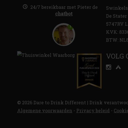
24/7 bereikbaar met Pieter de
Swinkels
chatbot
De Stater 
5747RV L
KVK: 833
BTW: NL8
VOLG 
© 2026 Dare to Drink Different | Drink verantwoo
Algemene voorwaarden
-
Privacy beleid
-
Cooki