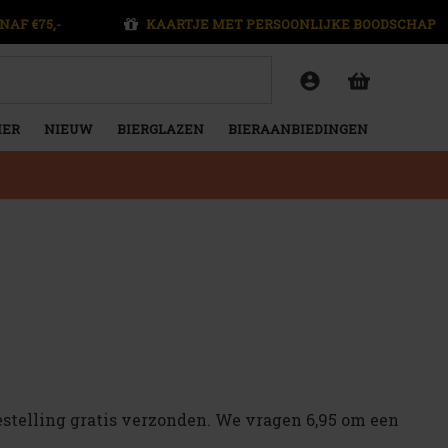
NAF €75,-
KAARTJE MET PERSOONLIJKE BOODSCHAP
IER
NIEUW
BIERGLAZEN
BIERAANBIEDINGEN
bestelling gratis verzonden. We vragen 6,95 om een