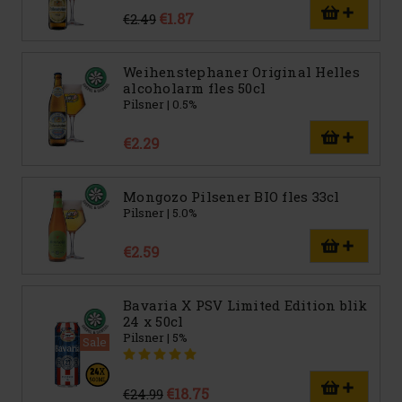
€1.87
€2.49
Weihenstephaner Original Helles
alcoholarm fles 50cl
Pilsner | 0.5%
€2.29
Mongozo Pilsener BIO fles 33cl
Pilsner | 5.0%
€2.59
Bavaria X PSV Limited Edition blik
24 x 50cl
Pilsner | 5%
Sale
€18.75
€24.99