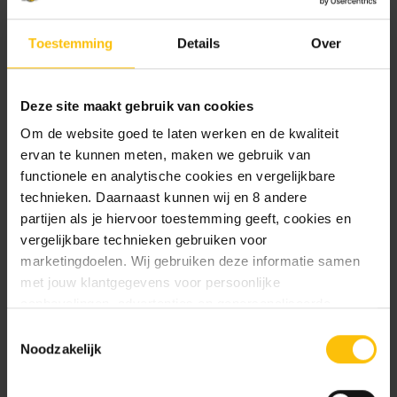
van de heldere, goudgele kleur en de frisse
koolzuur zorgde ervoor dat bierdrinkers massaal
Toestemming
Details
Over
hun traditionele bier lieten staan.
In Nederland is pilsner trouwens nog lang
Deze site maakt gebruik van cookies
‘Beiersch bier’ genoemd. Dat verklaart
Om de website goed te laten werken en de kwaliteit
bijvoorbeeld ook waarom veel brouwerijen
ervan te kunnen meten, maken we gebruik van
destijds deze toevoeging gebruikten. Zo heette
functionele en analytische cookies en vergelijkbare
Amstel vroeger ‘Beiersche bierbrouwerij Amstel’.
technieken. Daarnaast kunnen wij en 8 andere
Weer een leuk weetje voor in de kroeg.
partijen als je hiervoor toestemming geeft, cookies en
vergelijkbare technieken gebruiken voor
Pilsner bierpakket
marketingdoelen. Wij gebruiken deze informatie samen
met jouw klantgegevens voor persoonlijke
aanbevelingen, advertenties en gepersonaliseerde
communicatie. Hierbij kun je kiezen uit twee persoonlijke
Toestemmingsselectie
ervaringen: je eigen DTDD (gepersonaliseerde
Noodzakelijk
aanbevelingen, functionaliteiten en communicatie binnen
onze website) en persoonlijke advertenties buiten