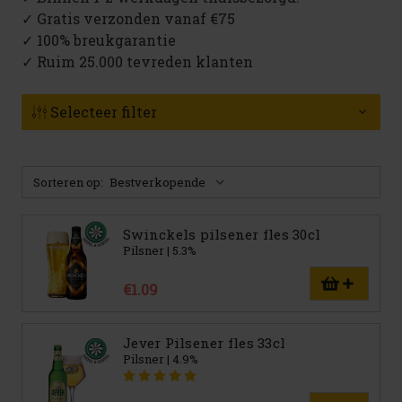
✓ Gratis verzonden vanaf €75
✓ 100% breukgarantie
✓ Ruim 25.000 tevreden klanten
Selecteer filter
Sorteren op:
Swinckels pilsener fles 30cl
Pilsner | 5.3%
€1.09
Jever Pilsener fles 33cl
Pilsner | 4.9%