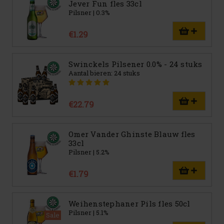
Jever Fun fles 33cl
Pilsner | 0.3%
€1.29
Swinckels Pilsener 0.0% - 24 stuks
Aantal bieren: 24 stuks
€22.79
Omer Vander Ghinste Blauw fles
33cl
Pilsner | 5.2%
€1.79
Weihenstephaner Pils fles 50cl
Pilsner | 5.1%
Sale