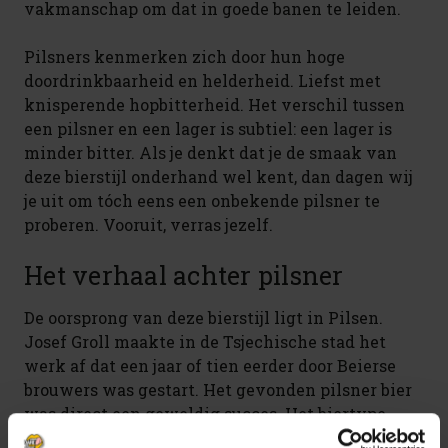
vakmanschap om dat in goede banen te leiden.
Pilsners kenmerken zich door hun hoge
doordrinkbaarheid en helderheid. Liefst met
knisperende hopbitterheid. Het verschil tussen
een pilsner en een lager is subtiel: een lager is
minder bitter. Als je denkt dat je de smaak van
deze bierstijl onderhand wel kent, dan dagen wij
je uit om tóch eens een onbekende pilsner te
proberen. Vooruit, verras jezelf.
Het verhaal achter pilsner
De oorsprong van deze bierstijl ligt in Pilsen.
Josef Groll maakte in de Tsjechische stad het
werk af dat een jaar of tien eerder door Beierse
brouwers was gestart. Het gevonden pilsner bier
was direct een geweldig succes. Het biertype
veroverde razendsnel de wereld. De combinatie