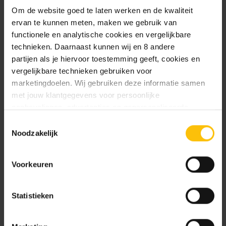
€4.99
Om de website goed te laten werken en de kwaliteit
ervan te kunnen meten, maken we gebruik van
functionele en analytische cookies en vergelijkbare
technieken. Daarnaast kunnen wij en 8 andere
partijen als je hiervoor toestemming geeft, cookies en
ONTDEK MEER
vergelijkbare technieken gebruiken voor
marketingdoelen. Wij gebruiken deze informatie samen
met jouw klantgegevens voor persoonlijke
aanbevelingen, advertenties en gepersonaliseerde
communicatie. Hierbij kun je kiezen uit twee persoonlijke
Toestemmingsselectie
ervaringen: je eigen DTDD (gepersonaliseerde
Biertips & inspiratie van Rick
Noodzakelijk
aanbevelingen, functionaliteiten en communicatie binnen
Kempen
onze website) en persoonlijke advertenties buiten
Voorkeuren
dtdd.nl (relevante advertenties op websites en apps van
Jouw speciaalbieravond gegarandeerd een
partners). Meer informatie vind je in ons
cookiebeleid
en
succes.
onze
privacy policy
.
Statistieken
Vind je deze twee persoonlijke ervaringen goed, kies dan