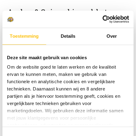
Amber & Saison bierpakket
Toestemming
Details
Over
Deze site maakt gebruik van cookies
Om de website goed te laten werken en de kwaliteit
ervan te kunnen meten, maken we gebruik van
functionele en analytische cookies en vergelijkbare
technieken. Daarnaast kunnen wij en 8 andere
partijen als je hiervoor toestemming geeft, cookies en
vergelijkbare technieken gebruiken voor
Amber & Saison bierpakket
marketingdoelen. Wij gebruiken deze informatie samen
met jouw klantgegevens voor persoonlijke
€33.50
aanbevelingen, advertenties en gepersonaliseerde
communicatie. Hierbij kun je kiezen uit twee persoonlijke
Dit is dé manier om deze bierstijl te ontdekken.
Toestemmingsselectie