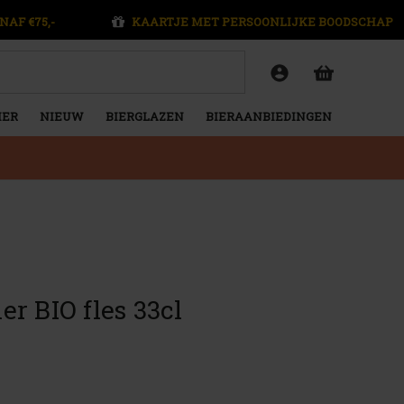
NAF €75,-
KAARTJE MET PERSOONLIJKE BOODSCHAP
IER
NIEUW
BIERGLAZEN
BIERAANBIEDINGEN
r BIO fles 33cl