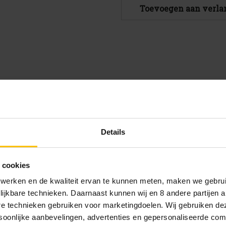
Mongozo
Mongozo
Toevoegen aan verlan
Pilsener
Pilsener
BIO
BIO
fles
fles
33cl
33cl
je, biologische en fairtrade pils ter wereld. Lichtbitter
Details
 cookies
gerechten
 werken en de kwaliteit ervan te kunnen meten, maken we gebrui
ius
lijkbare technieken. Daarnaast kunnen wij en 8 andere partijen a
are technieken gebruiken voor marketingdoelen. Wij gebruiken d
oonlijke aanbevelingen, advertenties en gepersonaliseerde comm