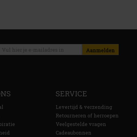
Aanmelden
ONS
SERVICE
al
Levertijd & verzending
t
Retourneren of herroepen
piratie
Veelgestelde vragen
heid
Cadeaubonnen