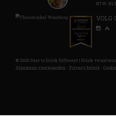
BTW: NL8
VOLG 
© 2026 Dare to Drink Different | Drink verantwoo
Algemene voorwaarden
-
Privacy beleid
-
Cooki