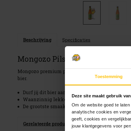
Beschrijving
Specificaties
Mongozo Pilsener
Mongozo premium pilsener is het eerste glutenvri
Toestemming
bier.
Durf jij dit bier aan? Lichtbitter en fris
Deze site maakt gebruik van
Waanzinnig lekker bij: Burgers en Aziatisch 
Om de website goed te laten
De grootste smaakexplosie op: 4-6 graden Cels
analytische cookies en verge
geeft, cookies en vergelijkb
Gerelateerde producten
jouw klantgegevens voor pers