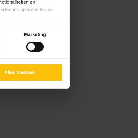
ctionaliteiten en
vertenties op websites en
oestaan’ kun je specifieker
Marketing
ies en andere technieken
n via het
cookiebeleid
Alles toestaan