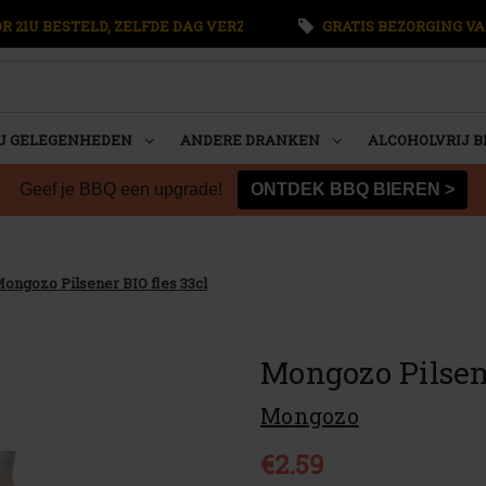
 21U BESTELD, ZELFDE DAG VERZONDEN
GRATIS BEZORGING VA
U GELEGENHEDEN
ANDERE DRANKEN
ALCOHOLVRIJ B
Geef je BBQ een upgrade!
ONTDEK BBQ BIEREN >
ongozo Pilsener BIO fles 33cl
Mongozo Pilsene
Mongozo
€2.59