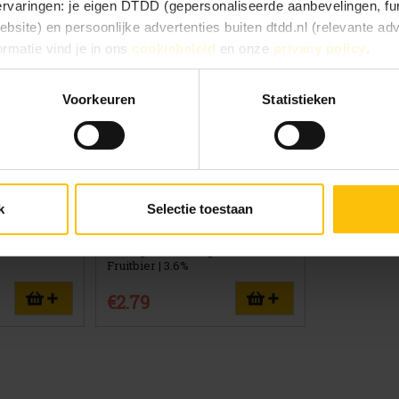
 ervaringen: je eigen DTDD (gepersonaliseerde aanbevelingen, fun
site) en persoonlijke advertenties buiten dtdd.nl (relevante ad
ormatie vind je in ons
cookiebeleid
en onze
privacy policy
.
e ervaringen goed, kies dan voor ‘Alles toestaan’. Via ‘Selectie t
Voorkeuren
Statistieken
Kies je voor ‘Alleen noodzakelijk’, dan gebruiken we alleen cook
he doelen. Je kunt je keuze achteraf altijd aanpassen of intrekke
 vinden).
k
Selectie toestaan
 fles 33cl
Mongozo Mango fles 33cl
Fruitbier | 3.6%
€2.79