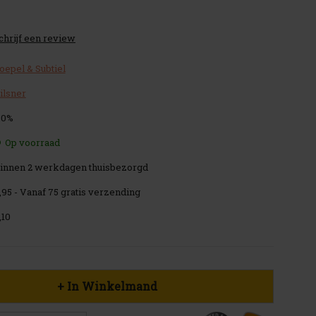
chrijf een review
oepel & Subtiel
ilsner
.0%
Op voorraad
innen 2 werkdagen thuisbezorgd
,95 - Vanaf 75 gratis verzending
,10