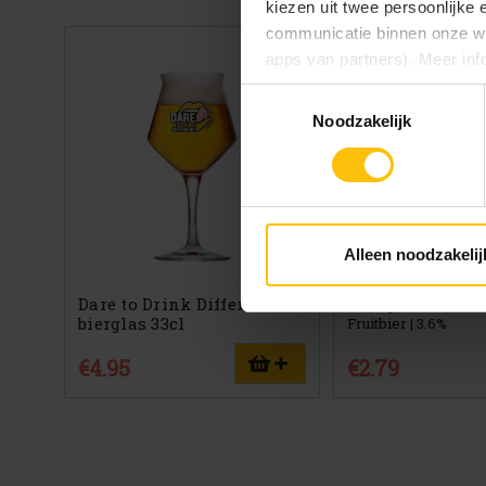
kiezen uit twee persoonlijke
communicatie binnen onze web
apps van partners). Meer inf
Toestemmingsselectie
Vind je deze twee persoonlijk
Noodzakelijk
aangeven wat je accepteert. 
voor functionele en analytisc
(onderaan de website altijd te
Alleen noodzakelij
Dare to Drink Different
Mongozo Banana
bierglas 33cl
Fruitbier | 3.6%
€4.95
€2.79