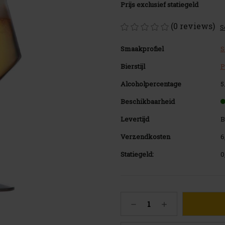
Prijs exclusief statiegeld
(0 reviews)
S
Smaakprofiel
S
Bierstijl
P
Alcoholpercentage
5
Beschikbaarheid
Levertijd
B
Verzendkosten
6
Statiegeld:
0
Huidige
Hoeveelheid
Hoeveelheid
voorraad:
verlagen
verhogen
123
van
van