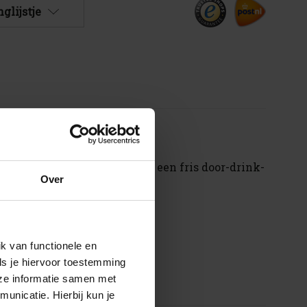
glijstje
, hoppig en zacht van smaak: een fris door-drink-
Over
k van functionele en
ls je hiervoor toestemming
eze informatie samen met
unicatie. Hierbij kun je