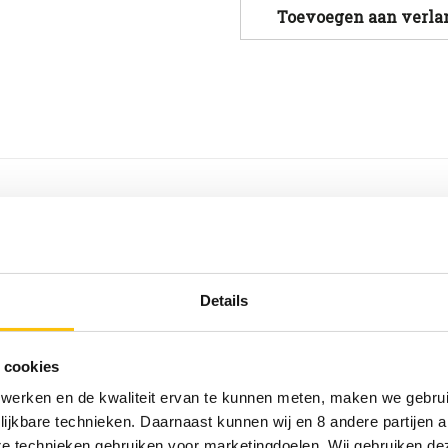
O'Hara's
O'Hara's
Toevoegen aan verlan
Irish
Irish
Pale
Pale
Ale
Ale
fles
fles
33cl
33cl
en brood doet denken, aangevuld met frisbittere geur 
Details
mares
ius
 cookies
 werken en de kwaliteit ervan te kunnen meten, maken we gebrui
lijkbare technieken. Daarnaast kunnen wij en 8 andere partijen a
are technieken gebruiken voor marketingdoelen. Wij gebruiken d