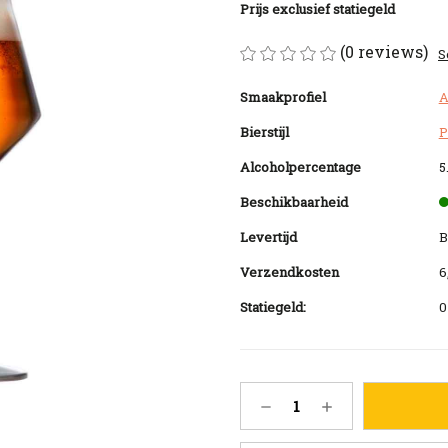
Prijs exclusief statiegeld
(0 reviews)
S
Smaakprofiel
A
Bierstijl
P
Alcoholpercentage
5
Beschikbaarheid
Levertijd
B
Verzendkosten
6
Statiegeld:
0
Huidige
Hoeveelheid
Hoeveelheid
voorraad:
verlagen
verhogen
100
van
van