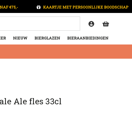
NAF €75,-
KAARTJE MET PERSOONLIJKE BOODSCHAP
IER
NIEUW
BIERGLAZEN
BIERAANBIEDINGEN
ale Ale fles 33cl