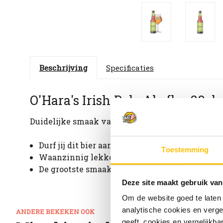
Beschrijving
Specificaties
O'Hara's Irish Pale Ale fles 33cl
Duidelijke smaak van graan, dat aan versgebakk
Durf jij dit bier aan? Licht bitter en fruitig
Toestemming
Waanzinnig lekker bij: Burgers, steak en cala
De grootste smaakexplosie op: 6-8 graden Cels
Deze site maakt gebruik van
Om de website goed te laten
analytische cookies en verge
ANDERE BEKEKEN OOK
geeft, cookies en vergelijkb