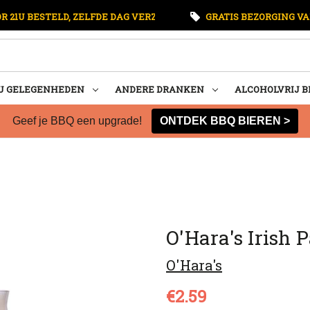
 21U BESTELD, ZELFDE DAG VERZONDEN
GRATIS BEZORGING VA
U GELEGENHEDEN
ANDERE DRANKEN
ALCOHOLVRIJ B
Geef je BBQ een upgrade!
ONTDEK BBQ BIEREN >
O'Hara's Irish P
O'Hara's
€2.59