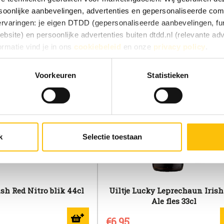
ou
oonlijke aanbevelingen, advertenties en gepersonaliseerde comm
 ervaringen: je eigen DTDD (gepersonaliseerde aanbevelingen, fun
site) en persoonlijke advertenties buiten dtdd.nl (relevante ad
ormatie vind je in ons
cookiebeleid
en onze
privacy policy
.
e ervaringen goed, kies dan voor ‘Alles toestaan’. Via ‘Selectie t
Voorkeuren
Statistieken
Kies je voor ‘Alleen noodzakelijk’, dan gebruiken we alleen cook
he doelen. Je kunt je keuze achteraf altijd aanpassen of intrekke
 vinden).
k
Selectie toestaan
ish Red Nitro blik 44cl
Uiltje Lucky Leprechaun Irish
Ale fles 33cl
€6,95