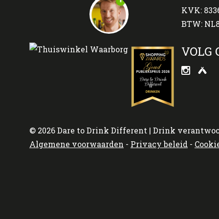
KVK: 833
BTW: NL8
VOLG 
© 2026 Dare to Drink Different | Drink verantwoo
Algemene voorwaarden
-
Privacy beleid
-
Cooki