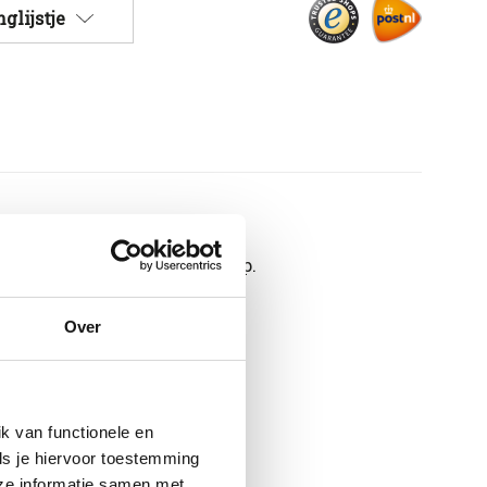
glijstje
en smaak van aromatische hop.
Over
k van functionele en
ls je hiervoor toestemming
eze informatie samen met