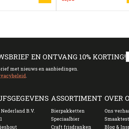
WSBRIEF EN ONTVANG 10% KORTING!
brief met nieuws en aanbiedingen.
ivacybeleid
.
JFSGEGEVENS
ASSORTIMENT
OVER 
 Nederland B.V.
Bierpakketten
Ons verha
1
Speciaalbier
Smaaktes
ieshout
Craft frisdranken
Blog & Ins