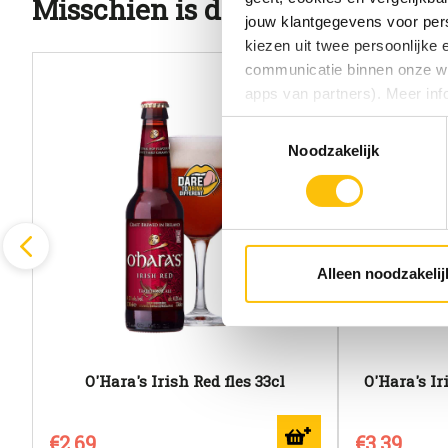
Misschien is dit ook wat voor j
jouw klantgegevens voor pers
kiezen uit twee persoonlijke
communicatie binnen onze web
apps van partners). Meer inf
Toestemmingsselectie
Vind je deze twee persoonlijk
Noodzakelijk
aangeven wat je accepteert. 
voor functionele en analytisc
(onderaan de website altijd te
Alleen noodzakelij
O'Hara's Irish Red fles 33cl
O'Hara's Ir
€2,69
€3,39