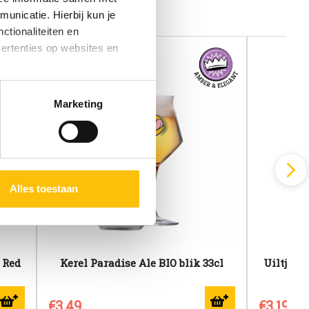
unicatie. Hierbij kun je
ctionaliteiten en
vertenties op websites en
oestaan’ kun je specifieker
Marketing
ies en andere technieken
n via het
cookiebeleid
Alles toestaan
 Red
Kerel Paradise Ale BIO blik 33cl
Uiltje Di
€3,49
€3,19