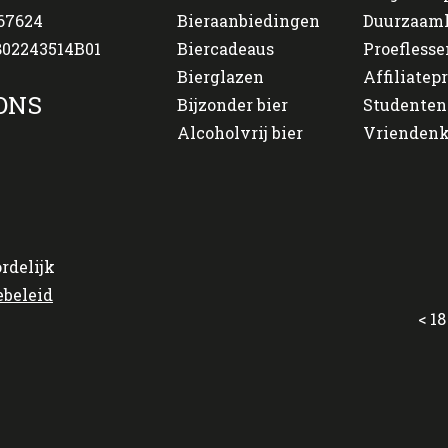
67624
Bieraanbiedingen
Duurzaam
02243514B01
Biercadeaus
Proeflesse
Bierglazen
Affiliate
ONS
Bijzonder bier
Studenten
Alcoholvrij bier
Vriendenk
rdelijk
ebeleid
< 18 