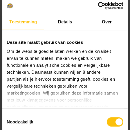
Verzendkosten
6,95 - Vanaf 75 gratis
verzending
Statiegeld:
0,15
Toestemming
Details
Over
Multipacks:
6 - 11 stuks en krijg 5%
korting
12 - 23 stuks en krijg 7.5%
korting
Deze site maakt gebruik van cookies
24 of meer stuks en krijg
10% korting
Om de website goed te laten werken en de kwaliteit
ervan te kunnen meten, maken we gebruik van
functionele en analytische cookies en vergelijkbare
Huidige
Hoeveelheid
Hoeveelheid
technieken. Daarnaast kunnen wij en 8 andere
voorraad:
verlagen
verhogen
partijen als je hiervoor toestemming geeft, cookies en
380
van
van
Uiltje
Uiltje
vergelijkbare technieken gebruiken voor
Toevoegen aan verlanglijstje
Imperial
Imperial
marketingdoelen. Wij gebruiken deze informatie samen
March
March
blik
blik
met jouw klantgegevens voor persoonlijke
33cl
33cl
aanbevelingen, advertenties en gepersonaliseerde
communicatie. Hierbij kun je kiezen uit twee persoonlijke
Toestemmingsselectie
ervaringen: je eigen DTDD (gepersonaliseerde
Noodzakelijk
Beschrijving
aanbevelingen, functionaliteiten en communicatie binnen