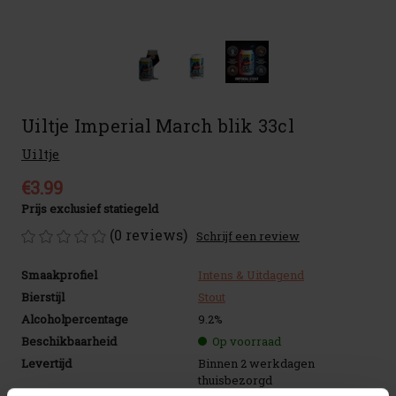
Uiltje Imperial March blik 33cl
Uiltje
€3.99
Prijs exclusief statiegeld
(0 reviews)
Schrijf een review
Smaakprofiel
Intens & Uitdagend
Bierstijl
Stout
Alcoholpercentage
9.2%
Beschikbaarheid
Op voorraad
Levertijd
Binnen 2 werkdagen
thuisbezorgd