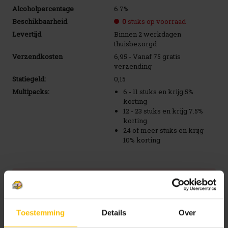
Alcoholpercentage
6.7%
Beschikbaarheid
0
stuks op voorraad
Levertijd
Binnen 2 werkdagen
thuisbezorgd
Verzendkosten
6,95 - Vanaf 75 gratis
verzending
Statiegeld:
0,15
Multipacks:
6 - 11 stuks en krijg 5%
korting
12 - 23 stuks en krijg 7.5%
korting
24 of meer stuks en krijg
10% korting
Huidige
Niet op voorraad..
voorraad:
Toevoegen aan verlanglijstje
Toestemming
Details
Over