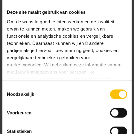
Deze site maakt gebruik van cookies
We mailen je graag zodra het product terug op
Om de website goed te laten werken en de kwaliteit
voorraad is.
ervan te kunnen meten, maken we gebruik van
functionele en analytische cookies en vergelijkbare
technieken. Daarnaast kunnen wij en 8 andere
partijen als je hiervoor toestemming geeft, cookies en
vergelijkbare technieken gebruiken voor
marketingdoelen. Wij gebruiken deze informatie samen
Mail me zodra product op voorraad is.
met jouw klantgegevens voor persoonlijke
aanbevelingen, advertenties en gepersonaliseerde
communicatie. Hierbij kun je kiezen uit twee persoonlijke
Toestemmingsselectie
ervaringen: je eigen DTDD (gepersonaliseerde
Noodzakelijk
Beschrijving
aanbevelingen, functionaliteiten en communicatie binnen
onze website) en persoonlijke advertenties buiten
Specificaties
Voorkeuren
dtdd.nl (relevante advertenties op websites en apps van
partners). Meer informatie vind je in ons
cookiebeleid
en
onze
privacy policy
.
Statistieken
Uiltje Don't Lick The Lamppost