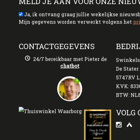
MELD JE AAN VOOR ONZE NIEU
Ja, ik ontvang graag jullie wekelijkse nieuws
Mijn gegevens worden verwerkt volgens het
pr
CONTACTGEGEVENS
BEDRI
24/7 bereikbaar met Pieter de
Swinkels
chatbot
De Stater 
5747RV L
KVK: 833
BTW: NL8
VOLG 