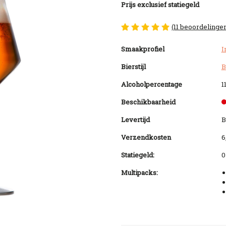
Prijs exclusief statiegeld
(11 beoordelinge
Smaakprofiel
I
Bierstijl
B
Alcoholpercentage
1
Beschikbaarheid
Levertijd
B
Verzendkosten
6
Statiegeld:
0
Multipacks: