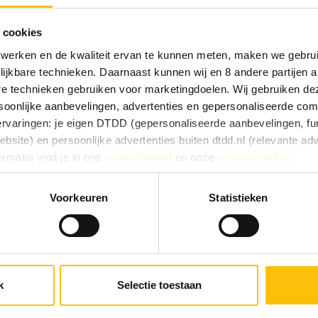
sserts, pittige en belegen kazen
lsius
 cookies
 werken en de kwaliteit ervan te kunnen meten, maken we gebrui
lijkbare technieken. Daarnaast kunnen wij en 8 andere partijen a
are technieken gebruiken voor marketingdoelen. Wij gebruiken d
oonlijke aanbevelingen, advertenties en gepersonaliseerde comm
 ervaringen: je eigen DTDD (gepersonaliseerde aanbevelingen, fun
site) en persoonlijke advertenties buiten dtdd.nl (relevante ad
ormatie vind je in ons
cookiebeleid
en onze
privacy policy
.
e ervaringen goed, kies dan voor ‘Alles toestaan’. Via ‘Selectie t
ou
Voorkeuren
Statistieken
Kies je voor ‘Alleen noodzakelijk’, dan gebruiken we alleen cook
he doelen. Je kunt je keuze achteraf altijd aanpassen of intrekke
 vinden).
k
Selectie toestaan