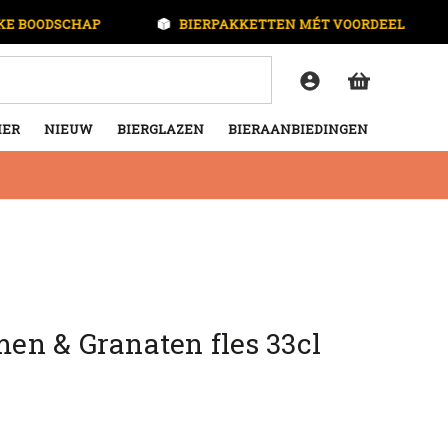
KE BOODSCHAP
BIERPAKKETTEN MÉT VOORDEEL
IER
NIEUW
BIERGLAZEN
BIERAANBIEDINGEN
n & Granaten fles 33cl