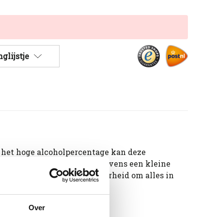
glijstje
r het hoge alcoholpercentage kan deze
 Granaten. Daarbij is het tevens een kleine
n, moutig en een zachte bitterheid om alles in
Over