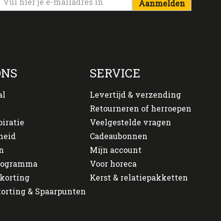
Aanmelden
ONS
SERVICE
al
Levertijd & verzending
t
Retourneren of herroepen
piratie
Veelgestelde vragen
heid
Cadeaubonnen
n
Mijn account
programma
Voor horeca
korting
Kerst & relatiepakketten
orting & Spaarpunten