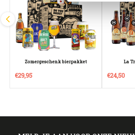
Zomergeschenk bierpakket
La T
€29,95
€24,50