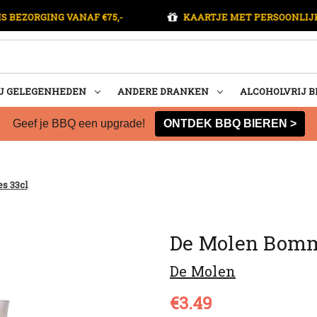
S BEZORGING VANAF €75,-
KAARTJE MET PERSOONLIJ
U GELEGENHEDEN
ANDERE DRANKEN
ALCOHOLVRIJ B
Geef je BBQ een upgrade!
ONTDEK BBQ BIEREN >
s 33cl
De Molen Bomme
De Molen
€3.49