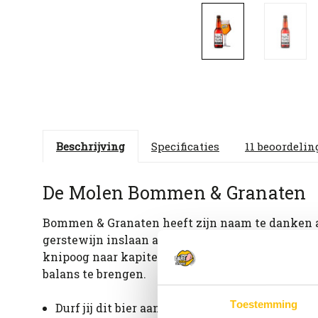
Beschrijving
Specificaties
11 beoordeli
De Molen Bommen & Granaten
Bommen & Granaten heeft zijn naam te danken aan
gerstewijn inslaan als een bom. Bier & Wijn gee
knipoog naar kapitein Haddock uit de strips van
balans te brengen.
Toestemming
Durf jij dit bier aan? Rijpe vruchten en cake