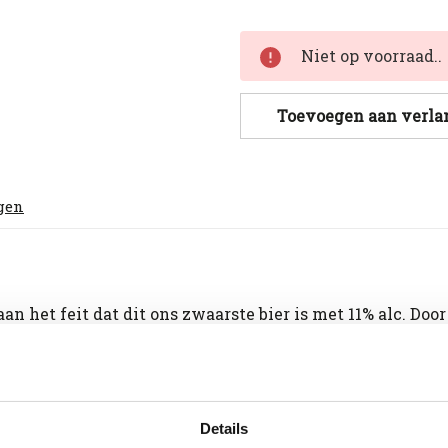
Huidige
Niet op voorraad..
voorraad:
Toevoegen aan verlan
ngen
 het feit dat dit ons zwaarste bier is met 11% alc. Doo
ft dus soms inderdaad venijn. Vandaar de naam Bommen &
 Kuifje, die wel van een slok genoot.
Zoet, rijpe vruchte
Details