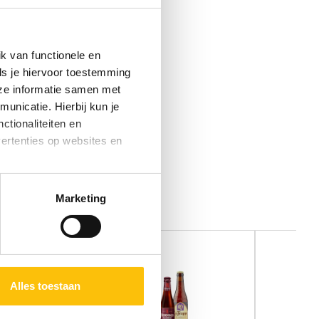
k van functionele en
ls je hiervoor toestemming
eze informatie samen met
unicatie. Hierbij kun je
ctionaliteiten en
vertenties op websites en
oestaan’ kun je specifieker
Marketing
ies en andere technieken
n via het
cookiebeleid
Alles toestaan