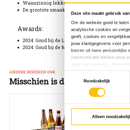
Waanzinnig lekker bij: Paté, foie gras, roomde
De grootste smaakexplosie op: 10-12 graden Ce
Deze site maakt gebruik van
Om de website goed te laten
Awards:
analytische cookies en verge
geeft, cookies en vergelijkb
2024: Goud bij de London Beer Competition
jouw klantgegevens voor pers
2024: Goud bij de Melbourne Royal
kiezen uit twee persoonlijke
communicatie binnen onze web
apps van partners). Meer inf
ANDERE BEKEKEN OOK
Toestemmingsselectie
Vind je deze twee persoonlijk
Misschien is dit ook wat voor j
Noodzakelijk
aangeven wat je accepteert. 
voor functionele en analytisc
(onderaan de website altijd te
Alleen noodzakelij