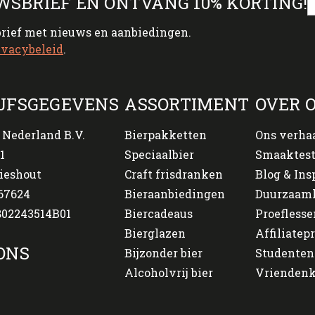
WSBRIEF EN ONTVANG 10% KORTING!
brief met nieuws en aanbiedingen.
ivacybeleid
.
JFSGEGEVENS
ASSORTIMENT
OVER 
 Nederland B.V.
Bierpakketten
Ons verha
1
Speciaalbier
Smaaktes
ieshout
Craft frisdranken
Blog & Ins
67624
Bieraanbiedingen
Duurzaam
02243514B01
Biercadeaus
Proeflesse
Bierglazen
Affiliate
ONS
Bijzonder bier
Studenten
Alcoholvrij bier
Vriendenk