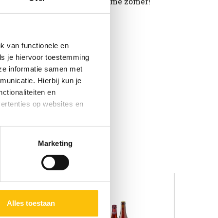
 verlangen naar een lange, warme zomer!
k van functionele en
ls je hiervoor toestemming
eze informatie samen met
unicatie. Hierbij kun je
ctionaliteiten en
vertenties op websites en
oestaan’ kun je specifieker
Marketing
ies en andere technieken
n via het
cookiebeleid
Alles toestaan