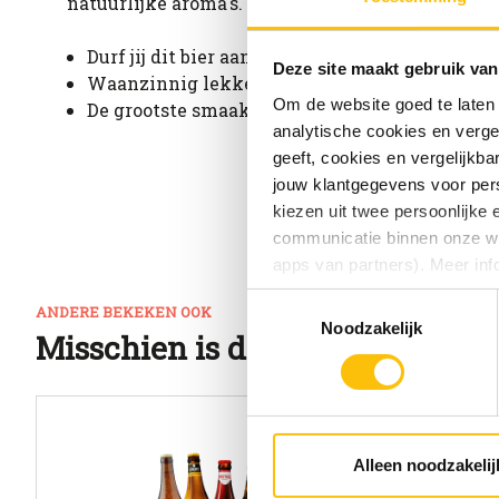
natuurlijke aroma's. Het bier heeft een zachtrod
Durf jij dit bier aan? Fruitig en licht zuur
Deze site maakt gebruik van
Waanzinnig lekker bij: Fruitsalade
Om de website goed te laten
De grootste smaakexplosie op: 4-8 graden Cels
analytische cookies en verge
geeft, cookies en vergelijkb
jouw klantgegevens voor pers
kiezen uit twee persoonlijke
communicatie binnen onze web
apps van partners). Meer inf
Toestemmingsselectie
ANDERE BEKEKEN OOK
Vind je deze twee persoonlijk
Noodzakelijk
Misschien is dit ook wat voor j
aangeven wat je accepteert. 
voor functionele en analytisc
(onderaan de website altijd te
Alleen noodzakelij