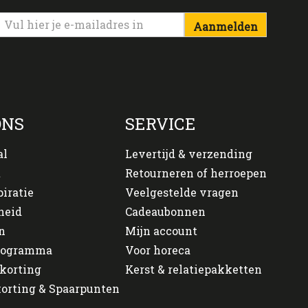
Aanmelden
ONS
SERVICE
al
Levertijd & verzending
t
Retourneren of herroepen
piratie
Veelgestelde vragen
heid
Cadeaubonnen
n
Mijn account
programma
Voor horeca
korting
Kerst & relatiepakketten
orting & Spaarpunten