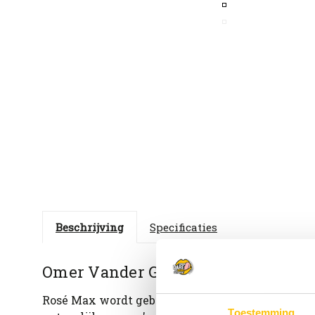
Beschrijving
Specificaties
Omer Vander Ghinste Rosé Max
Rosé Max wordt gebrouwen op basis van tarwebie
Toestemming