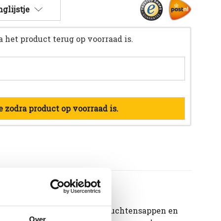
glijstje
 het product terug op voorraad is.
 zodra product op voorraad is.
rijkt met natuurlijke rode vruchtensappen en
Over