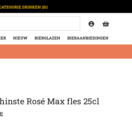
IE DRINKEN 2026
OP 
IER
NIEUW
BIERGLAZEN
BIERAANBIEDINGEN
inste Rosé Max fles 25cl
e