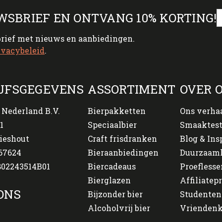
WSBRIEF EN ONTVANG 10% KORTING!
brief met nieuws en aanbiedingen.
ivacybeleid
.
JFSGEGEVENS
ASSORTIMENT
OVER 
 Nederland B.V.
Bierpakketten
Ons verha
1
Speciaalbier
Smaaktes
ieshout
Craft frisdranken
Blog & Ins
67624
Bieraanbiedingen
Duurzaam
02243514B01
Biercadeaus
Proeflesse
Bierglazen
Affiliate
ONS
Bijzonder bier
Studenten
Alcoholvrij bier
Vriendenk