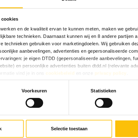
e kleur. Zijn fruitigzoete en verfrissende smaak doet u
 cookies
 werken en de kwaliteit ervan te kunnen meten, maken we gebrui
ius
lijkbare technieken. Daarnaast kunnen wij en 8 andere partijen a
are technieken gebruiken voor marketingdoelen. Wij gebruiken d
oonlijke aanbevelingen, advertenties en gepersonaliseerde comm
 ervaringen: je eigen DTDD (gepersonaliseerde aanbevelingen, fun
site) en persoonlijke advertenties buiten dtdd.nl (relevante ad
ormatie vind je in ons
cookiebeleid
en onze
privacy policy
.
e ervaringen goed, kies dan voor ‘Alles toestaan’. Via ‘Selectie t
Voorkeuren
Statistieken
ou
Kies je voor ‘Alleen noodzakelijk’, dan gebruiken we alleen cook
he doelen. Je kunt je keuze achteraf altijd aanpassen of intrekke
 vinden).
k
Selectie toestaan