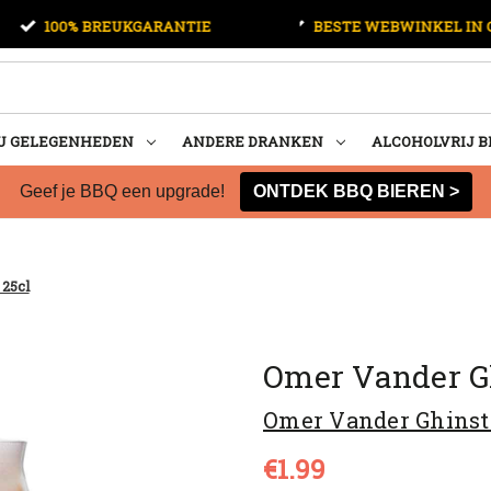
00% BREUKGARANTIE
BESTE WEBWINKEL IN CATEGOR
U GELEGENHEDEN
ANDERE DRANKEN
ALCOHOLVRIJ B
Geef je BBQ een upgrade!
ONTDEK BBQ BIEREN >
25cl
Omer Vander Gh
Omer Vander Ghinst
€1.99