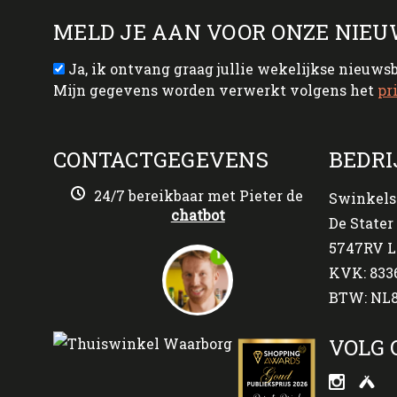
MELD JE AAN VOOR ONZE NIEU
Ja, ik ontvang graag jullie wekelijkse nieuws
Mijn gegevens worden verwerkt volgens het
pr
CONTACTGEGEVENS
BEDRI
24/7 bereikbaar met Pieter de
Swinkels
chatbot
De Stater 
5747RV L
KVK: 833
BTW: NL8
VOLG 