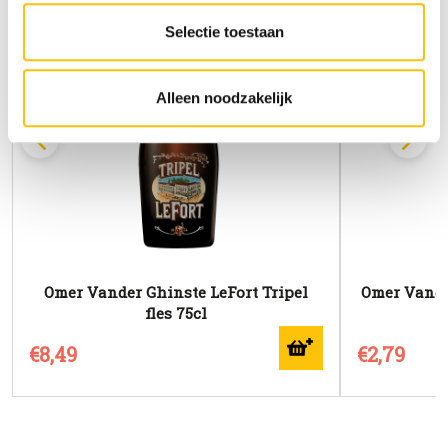
altijd te vinden).
Selectie toestaan
Alleen noodzakelijk
Omer Vander Ghinste LeFort Tripel
Omer Vande
fles 75cl
€8,49
€2,79