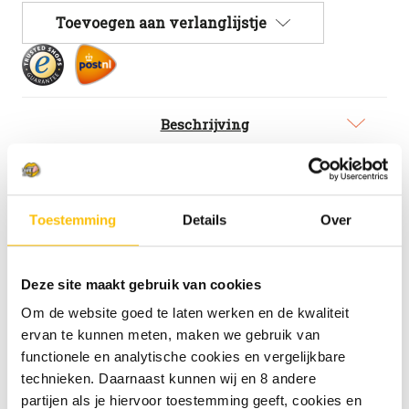
Omer
Omer
Toevoegen aan verlanglijstje
Vander
Vander
Ghinste
Ghinste
LeFort
LeFort
Tripel
Tripel
fles
fles
33cl
33cl
Beschrijving
Specificaties
Toestemming
Details
Over
Omer Vander Ghinste LeFort
Tripel
Deze site maakt gebruik van cookies
Om de website goed te laten werken en de kwaliteit
Krachtig tripel bier met hergisting op fles. Vol en
ervan te kunnen meten, maken we gebruik van
zoet met een stevige, romige body vol tonen van
functionele en analytische cookies en vergelijkbare
gekarameliseerd steenfruit, honing en een fijne,
technieken. Daarnaast kunnen wij en 8 andere
droog-bittere afdronk.
partijen als je hiervoor toestemming geeft, cookies en