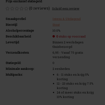
Prijs exclusief statiegeld
(0 reviews)
Schrijf een review
Smaakprofiel
Intens & Uitdagend
Bierstijl
Stout
Alcoholpercentage
10.0%
Beschikbaarheid
0
stuks op voorraad
Levertijd
Binnen 2 werkdagen
thuisbezorgd
Verzendkosten
6,95 - Vanaf 75 gratis
verzending
Statiegeld:
0
Minimale aankoop:
2 eenheden
Multipacks:
6 - 11 stuks en krijg 5%
korting
12 - 23 stuks en krijg 7.5%
korting
24 of meer stuks en krijg
10% korting