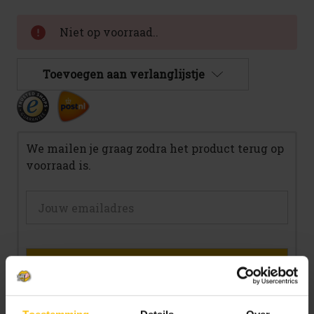
Huidige
Niet op voorraad..
voorraad:
Toevoegen aan verlanglijstje
We mailen je graag zodra het product terug op
voorraad is.
Mail me zodra product op voorraad is.