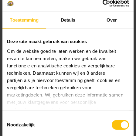
Verzendkosten
6,95 - Vanaf 75 gratis
verzending
Statiegeld:
0,15
Toestemming
Details
Over
Huidige
Niet op voorraad..
voorraad:
Deze site maakt gebruik van cookies
Toevoegen aan verlanglijstje
Om de website goed te laten werken en de kwaliteit
ervan te kunnen meten, maken we gebruik van
functionele en analytische cookies en vergelijkbare
technieken. Daarnaast kunnen wij en 8 andere
partijen als je hiervoor toestemming geeft, cookies en
We mailen je graag zodra het product terug op
vergelijkbare technieken gebruiken voor
voorraad is.
marketingdoelen. Wij gebruiken deze informatie samen
met jouw klantgegevens voor persoonlijke
aanbevelingen, advertenties en gepersonaliseerde
communicatie. Hierbij kun je kiezen uit twee persoonlijke
Toestemmingsselectie
ervaringen: je eigen DTDD (gepersonaliseerde
Noodzakelijk
aanbevelingen, functionaliteiten en communicatie binnen
Mail me zodra product op voorraad is.