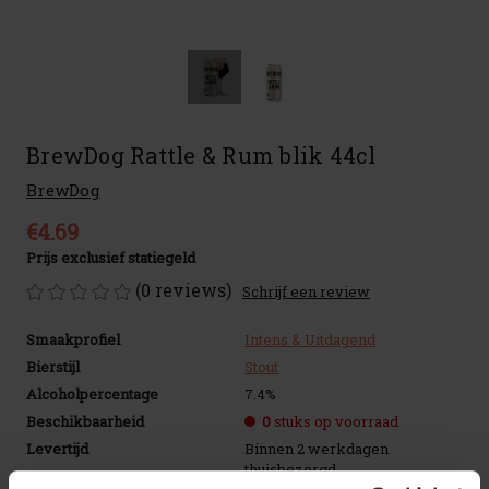
BrewDog Rattle & Rum blik 44cl
BrewDog
€4.69
Prijs exclusief statiegeld
(0 reviews)
Schrijf een review
Smaakprofiel
Intens & Uitdagend
Bierstijl
Stout
Alcoholpercentage
7.4%
Beschikbaarheid
0
stuks op voorraad
Levertijd
Binnen 2 werkdagen
thuisbezorgd