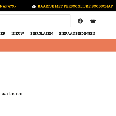
NAF €75,-
KAARTJE MET PERSOONLIJKE BOODSCHAP
IER
NIEUW
BIERGLAZEN
BIERAANBIEDINGEN
haar bieren.