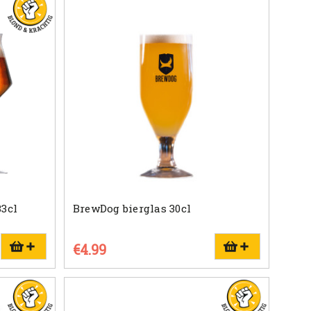
33cl
BrewDog bierglas 30cl
€4.99