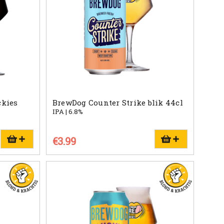
ckies
BrewDog Counter Strike blik 44cl
IPA | 6.8%
€3.99