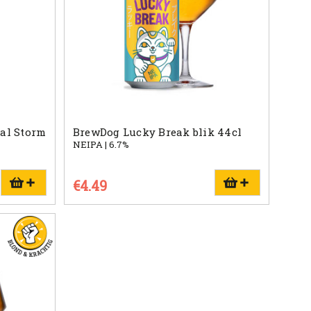
al Storm
BrewDog Lucky Break blik 44cl
NEIPA | 6.7%
€4.49