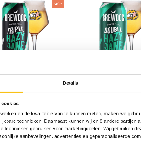
Sale
 Triple Hazy blik 44cl
BrewDog Double Hazy blik
Details
.5%
NEIPA | 7.2%
.75
€3.79
 cookies
 werken en de kwaliteit ervan te kunnen meten, maken we gebrui
lijkbare technieken. Daarnaast kunnen wij en 8 andere partijen a
are technieken gebruiken voor marketingdoelen. Wij gebruiken d
oonlijke aanbevelingen, advertenties en gepersonaliseerde comm