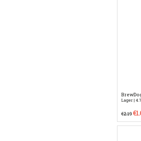
BrewDog
Lager | 4.
€1
€2.19