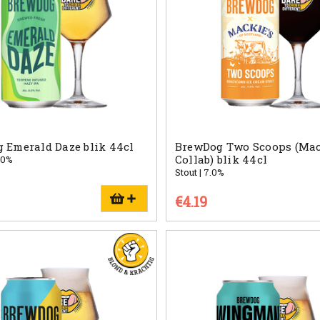
 Emerald Daze blik 44cl
BrewDog Two Scoops (Ma
Collab) blik 44cl
.0%
Stout | 7.0%
€4.19