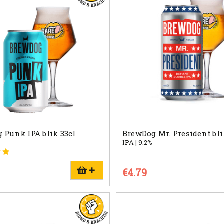
 Punk IPA blik 33cl
BrewDog Mr. President bli
IPA | 9.2%
€4.79