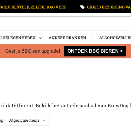
 21U BESTELD, ZELFDE DAG VERZONDEN
GRATIS BEZORGING VA
U GELEGENHEDEN
ANDERE DRANKEN
ALCOHOLVRIJ B
Geef je BBQ een upgrade!
ONTDEK BBQ BIEREN >
Drink Different. Bekijk het actuele aanbod van BrewDog 
op: