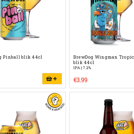
 Pinball blik 44cl
BrewDog Wingman Tropic
blik 44cl
IPA | 7.2%
€3.99