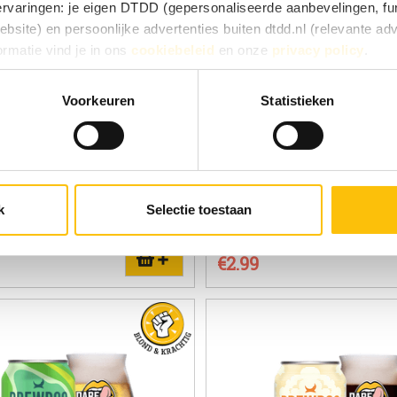
 ervaringen: je eigen DTDD (gepersonaliseerde aanbevelingen, fun
site) en persoonlijke advertenties buiten dtdd.nl (relevante ad
ormatie vind je in ons
cookiebeleid
en onze
privacy policy
.
e ervaringen goed, kies dan voor ‘Alles toestaan’. Via ‘Selectie t
Voorkeuren
Statistieken
Kies je voor ‘Alleen noodzakelijk’, dan gebruiken we alleen cook
he doelen. Je kunt je keuze achteraf altijd aanpassen of intrekke
 vinden).
 Black Heart blik 44cl
BrewDog Punk Gluten free
k
Selectie toestaan
33cl
%
IPA | 5.4%
€2.99