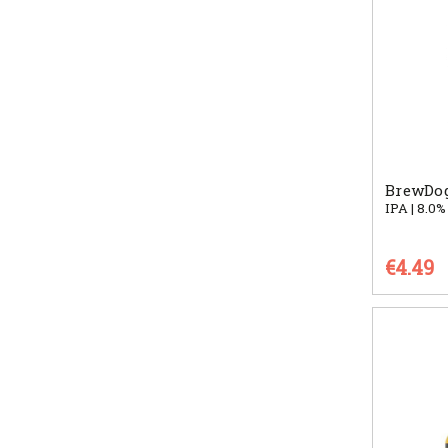
BrewDog
IPA | 8.0%
€4.49