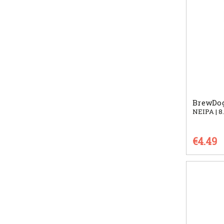
BrewDog
NEIPA | 8
€4.49