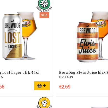
Sale
 Lost Lager blik 44cl
BrewDog Elvis Juice blik 
7%
IPA | 6.5%
.65
€2.69