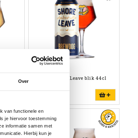
 44cl
BrewDog Shore Leave blik 44cl
Over
Pale Ale | 4.3%
€3.99
k van functionele en
ls je hiervoor toestemming
eze informatie samen met
unicatie. Hierbij kun je