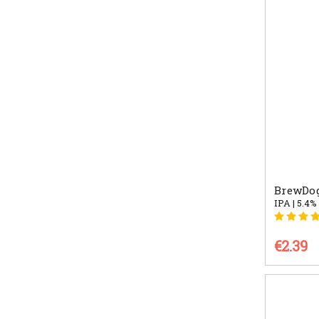
BrewDog
IPA | 5.4%
€2.39