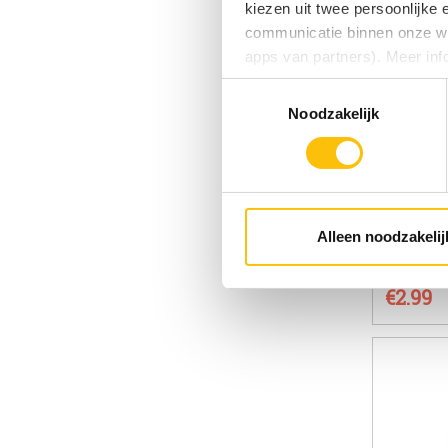
kiezen uit twee persoonlijke
communicatie binnen onze web
apps van partners). Meer inf
Toestemmingsselectie
Vind je deze twee persoonlijk
Noodzakelijk
aangeven wat je accepteert. 
voor functionele en analytisc
(onderaan de website altijd te
BrewDog
Alleen noodzakelij
Stout | 4.1
€2.99