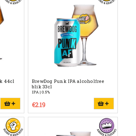
k 44cl
BrewDog Punk IPA alcoholfree
blik 33cl
IPA | 0.5%
€2.19