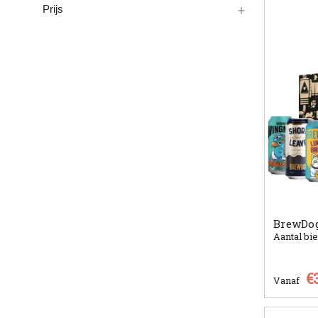
Prijs
BrewDog
Aantal bie
€
Vanaf