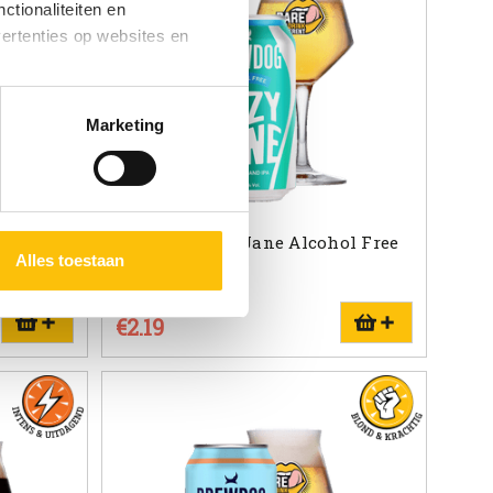
ctionaliteiten en
vertenties op websites en
oestaan’ kun je specifieker
Marketing
ies en andere technieken
n via het
cookiebeleid
 blik
BrewDog Hazy Jane Alcohol Free
Alles toestaan
blik 33cl
IPA | 0.5%
€2.19