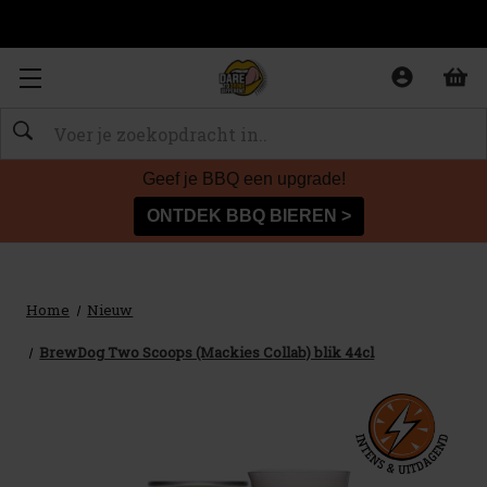
Zoeken
Geef je BBQ een upgrade!
ONTDEK BBQ BIEREN >
Home
Nieuw
BrewDog Two Scoops (Mackies Collab) blik 44cl