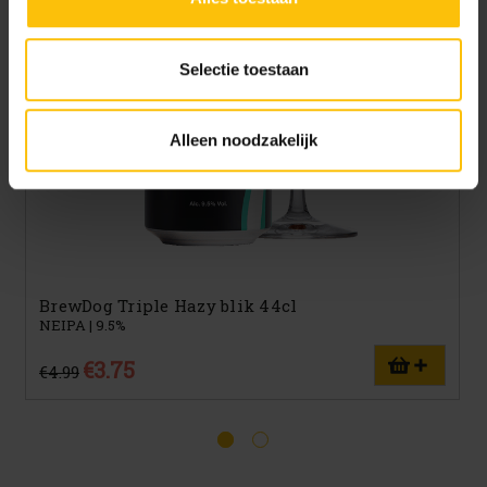
doelen. Je kunt je keuze achteraf altijd aanpassen of
intrekken via het
cookiebeleid
(onderaan de website
altijd te vinden).
Selectie toestaan
Alleen noodzakelijk
BrewDog Triple Hazy blik 44cl
NEIPA | 9.5%
€3.75
€4.99