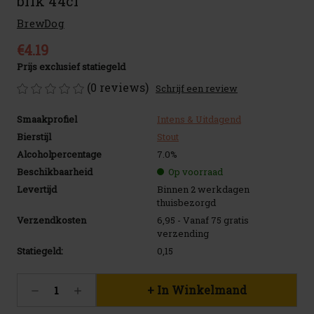
blik 44cl
BrewDog
€4.19
Prijs exclusief statiegeld
(0 reviews)
Schrijf een review
Smaakprofiel
Intens & Uitdagend
Bierstijl
Stout
Alcoholpercentage
7.0%
Beschikbaarheid
Op voorraad
Levertijd
Binnen 2 werkdagen
thuisbezorgd
Verzendkosten
6,95 - Vanaf 75 gratis
verzending
Statiegeld:
0,15
Huidige
Hoeveelheid
Hoeveelheid
voorraad:
verlagen
verhogen
25
van
van