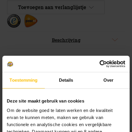
BrewDog
BrewDog
Toevoegen aan verlanglijstje
Two
Two
Scoops
Scoops
(Mackies
(Mackies
Collab)
Collab)
blik
blik
44cl
44cl
Beschrijving
Specificaties
BrewDog Two Scoops (Mackies
Toestemming
Details
Over
Collab) blik 44cl
Deze site maakt gebruik van cookies
Samen met de Schotse 'helden van het ijs'
Mackie’s maakten we deze rijke, decadente stout
Om de website goed te laten werken en de kwaliteit
met tonen van honingraatdrop, karamel,
ervan te kunnen meten, maken we gebruik van
chocolade, toffee en gebrande suiker. Eet het voor
functionele en analytische cookies en vergelijkbare
je toetje, na je toetje of als je toetje. Beperkte
technieken. Daarnaast kunnen wij en 8 andere