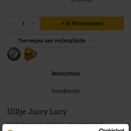
10% korting
Huidige
Hoeveelheid
Hoeveelheid
voorraad:
verlagen
verhogen
1502
van
van
Uiltje
Uiltje
Toevoegen aan verlanglijstje
Juicy
Juicy
Lucy
Lucy
blik
blik
33cl
33cl
Beschrijving
Specificaties
Uiltje Juicy Lucy
Noem haar niet schattig – ze trapt je in de
kroonjuwelen. Noem haar Juicy Lucy