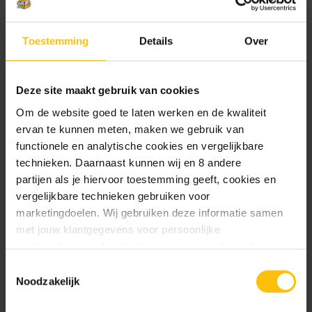
Trackdown was lekker, maar Juicy Lucy is
Toestemming
Details
Over
gedverdemme goed! We gaan een stap verder met
onze tropische kick-ass NEIPA genaamd Juicy
Lucy. Een krachtige fruitige explosie die sterk
Deze site maakt gebruik van cookies
genoeg is om elke hotemetoot IPA aan te pakken,
Om de website goed te laten werken en de kwaliteit
maar ook op de meest elegante wijze elke
ervan te kunnen meten, maken we gebruik van
pilsbaas om haar vingers kan draaien. We hebben
functionele en analytische cookies en vergelijkbare
grote verwachtingen voor onze nieuwe core-
technieken. Daarnaast kunnen wij en 8 andere
superheld NEIPA. Want deze Lucy is freakin’
partijen als je hiervoor toestemming geeft, cookies en
Juicy.
vergelijkbare technieken gebruiken voor
marketingdoelen. Wij gebruiken deze informatie samen
Durf jij dit bier aan? Intens fruitig en
met jouw klantgegevens voor persoonlijke
verfrissend
aanbevelingen, advertenties en gepersonaliseerde
Waanzinnig lekker bij: Gekruide gerechten,
communicatie. Hierbij kun je kiezen uit twee persoonlijke
taco's en fajita's
Toestemmingsselectie
ervaringen: je eigen DTDD (gepersonaliseerde
Noodzakelijk
De grootste smaakexplosie op: 5-7 graden
aanbevelingen, functionaliteiten en communicatie binnen
Celsius