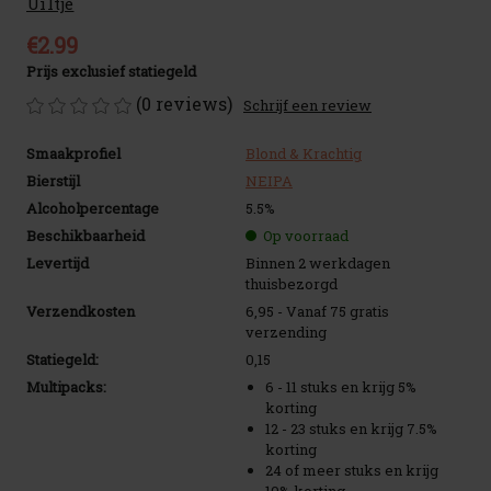
Uiltje
€2.99
Prijs exclusief statiegeld
(0 reviews)
Schrijf een review
Smaakprofiel
Blond & Krachtig
Bierstijl
NEIPA
Alcoholpercentage
5.5%
Beschikbaarheid
Op voorraad
Levertijd
Binnen 2 werkdagen
thuisbezorgd
Verzendkosten
6,95 - Vanaf 75 gratis
verzending
Statiegeld:
0,15
Multipacks:
6 - 11 stuks en krijg 5%
korting
12 - 23 stuks en krijg 7.5%
korting
24 of meer stuks en krijg