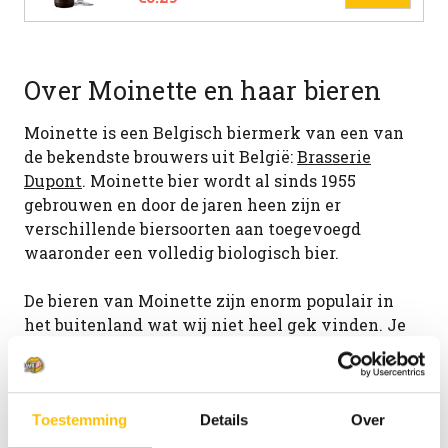
Over Moinette en haar bieren
Moinette is een Belgisch biermerk van een van
de bekendste brouwers uit België:
Brasserie
Dupont
. Moinette bier wordt al sinds 1955
gebrouwen en door de jaren heen zijn er
verschillende biersoorten aan toegevoegd
waaronder een volledig biologisch bier.
De bieren van Moinette zijn enorm populair in
het buitenland wat wij niet heel gek vinden. Je
proeft namelijk de jaren aan ervaring in de bieren
van deze traditionele familiebrouwerij.
Ben je benieuwd geraakt naar de bieren van
Toestemming
Details
Over
Moinette? Probeer dan eens de
Moinette Blonde