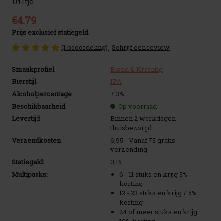
Uiltje
€4.79
Prijs exclusief statiegeld
(1 beoordeling)
Schrijf een review
Smaakprofiel
Blond & Krachtig
Bierstijl
IPA
Alcoholpercentage
7.3%
Beschikbaarheid
Op voorraad
Levertijd
Binnen 2 werkdagen
thuisbezorgd
Verzendkosten
6,95 - Vanaf 75 gratis
verzending
Statiegeld:
0,15
Multipacks:
6 - 11 stuks en krijg 5%
korting
12 - 23 stuks en krijg 7.5%
korting
24 of meer stuks en krijg