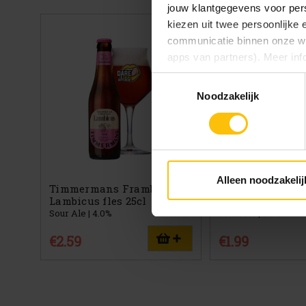
jouw klantgegevens voor pers
kiezen uit twee persoonlijke
communicatie binnen onze web
apps van partners). Meer inf
Toestemmingsselectie
Vind je deze twee persoonlijk
Noodzakelijk
aangeven wat je accepteert. 
voor functionele en analytisc
(onderaan de website altijd te
Alleen noodzakelij
Timmermans Framboise
Omer Vander Gh
Lambicus fles 25cl
Kriek Max fles 2
Sour Ale | 4.0%
Fruitbier | 3.5%
€2.59
€1.99