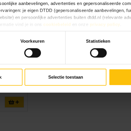
oonlijke aanbevelingen, advertenties en gepersonaliseerde comm
 ervaringen: je eigen DTDD (gepersonaliseerde aanbevelingen, fun
site) en persoonlijke advertenties buiten dtdd.nl (relevante ad
ormatie vind je in ons
cookiebeleid
en onze
privacy policy
.
e ervaringen goed, kies dan voor ‘Alles toestaan’. Via ‘Selectie t
Voorkeuren
Statistieken
Kies je voor ‘Alleen noodzakelijk’, dan gebruiken we alleen cook
he doelen. Je kunt je keuze achteraf altijd aanpassen of intrekke
 vinden).
k
Selectie toestaan
inste
5cl