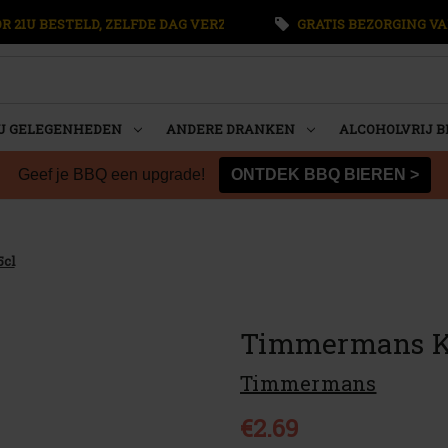
 21U BESTELD, ZELFDE DAG VERZONDEN
GRATIS BEZORGING VA
U GELEGENHEDEN
ANDERE DRANKEN
ALCOHOLVRIJ B
Geef je BBQ een upgrade!
ONTDEK BBQ BIEREN >
5cl
Timmermans Kr
Timmermans
€2.69