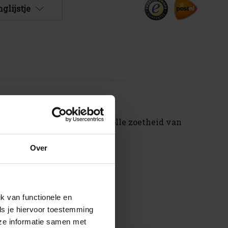
glijstje
e mond en eindigt in smaakvolle zoetheid van
Over
k van functionele en
ls je hiervoor toestemming
eze informatie samen met