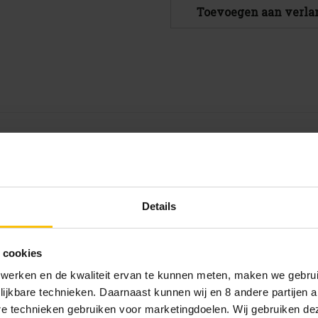
Timmermans
Timmermans
Toevoegen aan verlan
Kriek
Kriek
Lambicus
Lambicus
fles
fles
25cl
25cl
ngenaam fruitig boeket. De smaak vordert tot diep in d
Details
 cookies
 werken en de kwaliteit ervan te kunnen meten, maken we gebrui
lijkbare technieken. Daarnaast kunnen wij en 8 andere partijen a
are technieken gebruiken voor marketingdoelen. Wij gebruiken d