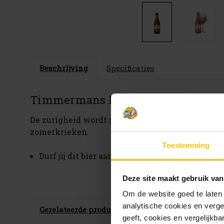
Beschrijving
Specificaties
Timmermans Kriek Lambicus
De zurigheid wordt geneutraliseerd door een aa
zomerkrieken.
Toestemming
Durf jij dit bier aan? Fris, lichtzuur en vineus
Deze site maakt gebruik van
Om de website goed te laten
analytische cookies en verge
Gerelateerde producten
geeft, cookies en vergelijkb