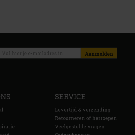
Aanmelden
ONS
SERVICE
al
Levertijd & verzending
t
Retourneren of herroepen
piratie
Veelgestelde vragen
heid
Cadeaubonnen