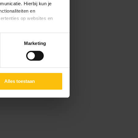
unicatie. Hierbij kun je
ctionaliteiten en
vertenties op websites en
oestaan’ kun je specifieker
Marketing
ies en andere technieken
n via het
cookiebeleid
Alles toestaan