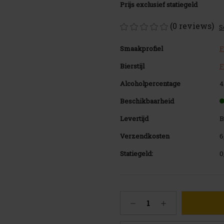
Prijs exclusief statiegeld
(0 reviews)
S
Smaakprofiel
F
Bierstijl
F
Alcoholpercentage
4
Beschikbaarheid
Levertijd
B
Verzendkosten
6
Statiegeld:
0
Huidige
Hoeveelheid
Hoeveelheid
voorraad:
verlagen
verhogen
214
van
van