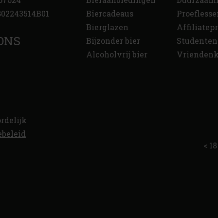
02243514B01
Biercadeaus
Proeflesse
Bierglazen
Affiliate
ONS
Bijzonder bier
Studenten
Alcoholvrij bier
Vriendenk
rdelijk
ebeleid
< 18 