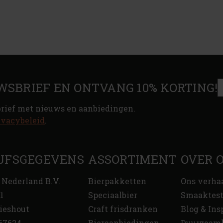
WSBRIEF EN ONTVANG 10% KORTING!
brief met nieuws en aanbiedingen.
ivacybeleid
.
JFSGEGEVENS
ASSORTIMENT
OVER 
 Nederland B.V.
Bierpakketten
Ons verha
1
Speciaalbier
Smaaktes
ieshout
Craft frisdranken
Blog & Ins
67624
Bieraanbiedingen
Duurzaam