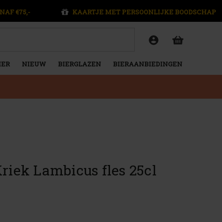
NAF €75,-
KAARTJE MET PERSOONLIJKE BOODSCHAP
IER
NIEUW
BIERGLAZEN
BIERAANBIEDINGEN
iek Lambicus fles 25cl