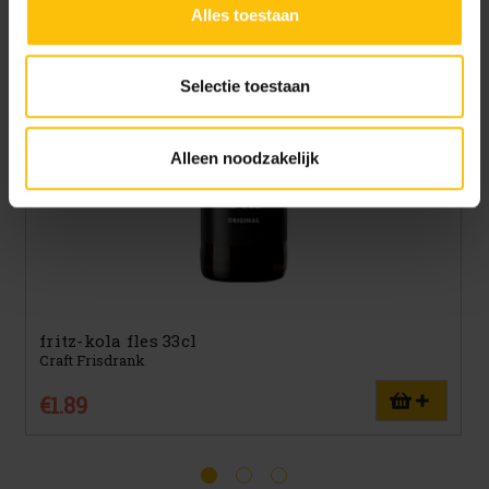
Alles toestaan
doelen. Je kunt je keuze achteraf altijd aanpassen of
intrekken via het
cookiebeleid
(onderaan de website
altijd te vinden).
Selectie toestaan
Alleen noodzakelijk
fritz-kola fles 33cl
Craft Frisdrank
€1.89