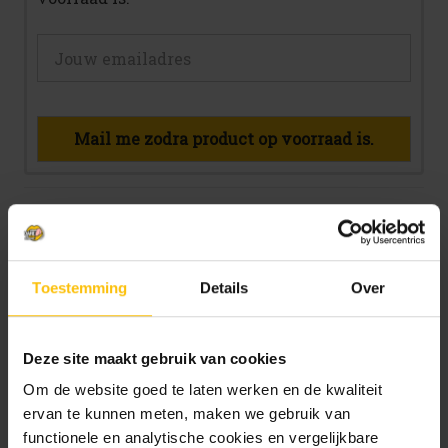
Mail me zodra product op voorraad is.
Beschrijving
Specificaties
Toestemming
Details
Over
1 beoordeling
Deze site maakt gebruik van cookies
Om de website goed te laten werken en de kwaliteit
Fritz-kola superzero
ervan te kunnen meten, maken we gebruik van
functionele en analytische cookies en vergelijkbare