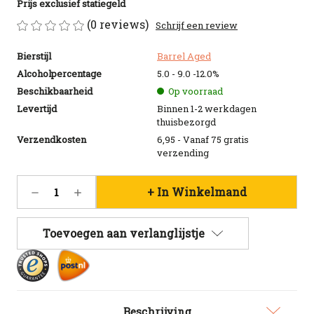
Prijs exclusief statiegeld
(0 reviews)
Schrijf een review
Bierstijl
Barrel Aged
Alcoholpercentage
5.0 - 9.0 -12.0%
Beschikbaarheid
Op voorraad
Levertijd
Binnen 1-2 werkdagen
thuisbezorgd
Verzendkosten
6,95 - Vanaf 75 gratis
verzending
Huidige
Hoeveelheid
Hoeveelheid
voorraad:
verlagen
verhogen
106
van
van
Uiltje
Uiltje
Toevoegen aan verlanglijstje
Lucky
Lucky
Leprechaun
Leprechaun
3x33CL
3x33CL
pack
pack
-
-
Limited
Limited
Edition
Edition
Beschrijving