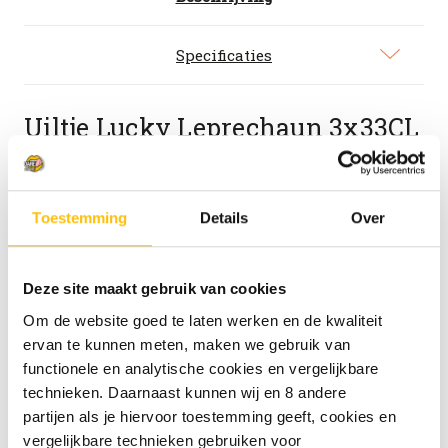
Specificaties
Uiltje Lucky Leprechaun
3x33CL
pack - Limited Editions
Zodra je het blik opent, weet je dat je iets
Toestemming
Details
Over
bijzonders in handen hebt. Lucky Leprechaun is
geen gewone Irish Red Ale, het is een
ondeugende Uiltje-klassieker met een malty
Deze site maakt gebruik van cookies
backbone, een vleug karamel en een knipoog naar
Om de website goed te laten werken en de kwaliteit
de Ierse folklore. Maar deze leprechaun komt in
ervan te kunnen meten, maken we gebruik van
drie gedaantes, en elke variant heeft zijn eigen
functionele en analytische cookies en vergelijkbare
magie.
technieken. Daarnaast kunnen wij en 8 andere
partijen als je hiervoor toestemming geeft, cookies en
Uiltje Lucky Leprechaun Irish Red Ale
vergelijkbare technieken gebruiken voor
Uiltje Lucky Leprechaun Irish Red Ale Barrel