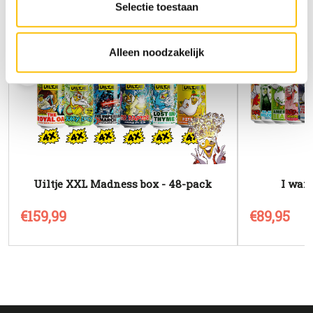
altijd te vinden).
Selectie toestaan
Alleen noodzakelijk
Uiltje XXL Madness box - 48-pack
I want
€159,99
€89,95