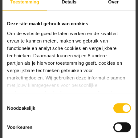
Toestemming
Details
Over
limoen
Middel (12-pack)
Deze site maakt gebruik van cookies
1x
Thornbridge Panela blik 44cl
(Stout/Porter -
Om de website goed te laten werken en de kwaliteit
7.0%)
ervan te kunnen meten, maken we gebruik van
Smaakpalet: Koffie en panela suiker
functionele en analytische cookies en vergelijkbare
1x BrewDog Emerald Daze blik 44cl
(NEIPA -
technieken. Daarnaast kunnen wij en 8 andere
8.0%)
partijen als je hiervoor toestemming geeft, cookies en
Smaakpalet: Tropisch fruit, vers gemaaid gras en
vergelijkbare technieken gebruiken voor
romig
marketingdoelen. Wij gebruiken deze informatie samen
1x Uiltje Imperial March blik 33cl
(Imperial
met jouw klantgegevens voor persoonlijke
Stout - 9.2%)
aanbevelingen, advertenties en gepersonaliseerde
Smaakpalet: koffie en chocolade
communicatie. Hierbij kun je kiezen uit twee persoonlijke
Toestemmingsselectie
1x Uiltje the Ants Are My Friends, they're
ervaringen: je eigen DTDD (gepersonaliseerde
Noodzakelijk
Blowing in the Wind blik 44cl
(Northern IPA -
aanbevelingen, functionaliteiten en communicatie binnen
6.2%)
onze website) en persoonlijke advertenties buiten
Voorkeuren
Smaakpalet: Fruitig en crisp
dtdd.nl (relevante advertenties op websites en apps van
1x De Molen Beer Geeks Beat ALS Hemel &
partners). Meer informatie vind je in ons
cookiebeleid
en