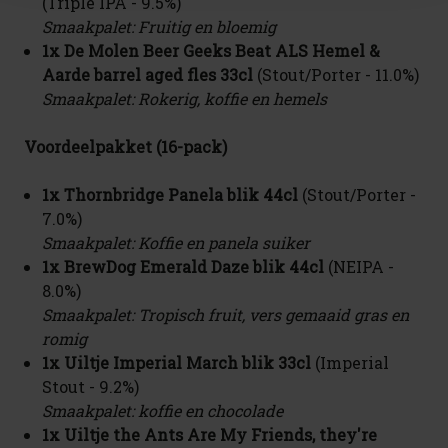
(Triple IPA - 9.5%)
Smaakpalet: Fruitig en bloemig
1x De Molen Beer Geeks Beat ALS Hemel &
Aarde barrel aged fles 33cl
(Stout/Porter - 11.0%)
Smaakpalet: Rokerig, koffie en hemels
Voordeelpakket (16-pack)
1x
Thornbridge Panela blik 44cl
(Stout/Porter -
7.0%)
Smaakpalet: Koffie en panela suiker
1x BrewDog Emerald Daze blik 44cl
(NEIPA -
8.0%)
Smaakpalet: Tropisch fruit, vers gemaaid gras en
romig
1x Uiltje Imperial March blik 33cl
(Imperial
Stout - 9.2%)
Smaakpalet: koffie en chocolade
1x Uiltje the Ants Are My Friends, they're