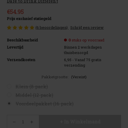
Dare to Drink Different
€54.95
Prijs exclusief statiegeld
(6 beoordelingen)
Schrijf een review
Beschikbaarheid
0
stuks op voorraad
Levertijd
Binnen 2 werkdagen
thuisbezorgd
Verzendkosten
6,95 - Vanaf 75 gratis
verzending
Pakketgrootte:
(Vereist)
Klein (8-pack)
Middel (12-pack)
Voordeelpakket (16-pack)
Huidige
Hoeveelheid
Hoeveelheid
voorraad:
verlagen
verhogen