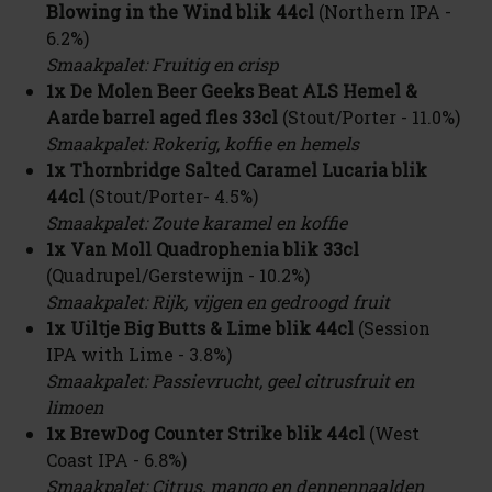
Blowing in the Wind blik 44cl
(Northern IPA -
6.2%)
Smaakpalet: Fruitig en crisp
1x De Molen Beer Geeks Beat ALS Hemel &
Aarde barrel aged fles 33cl
(Stout/Porter - 11.0%)
Smaakpalet: Rokerig, koffie en hemels
1x Thornbridge Salted Caramel Lucaria blik
44cl
(Stout/Porter- 4.5%)
Smaakpalet: Zoute karamel en koffie
1x
Van Moll Quadrophenia blik 33cl
(Quadrupel/Gerstewijn - 10.2%)
Smaakpalet: Rijk, vijgen en gedroogd fruit
1x Uiltje Big Butts & Lime blik 44cl
(Session
IPA with Lime - 3.8%)
Smaakpalet: Passievrucht, geel citrusfruit en
limoen
1x BrewDog Counter Strike blik 44cl
(West
Coast IPA - 6.8%)
Smaakpalet: Citrus, mango en dennennaalden