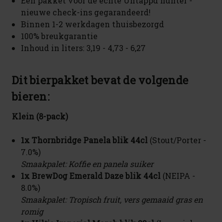
Een pakket voor de echte Untappd hunter -
nieuwe check-ins gegarandeerd!
Binnen 1-2 werkdagen thuisbezorgd
100% breukgarantie
Inhoud in liters: 3,19 - 4,73 - 6,27
Dit bierpakket bevat de volgende
bieren:
Klein (8-pack)
1x Thornbridge Panela blik 44cl
(Stout/Porter -
7.0%)
Smaakpalet: Koffie en panela suiker
1x BrewDog Emerald Daze blik 44cl
(NEIPA -
8.0%)
Smaakpalet: Tropisch fruit, vers gemaaid gras en
romig