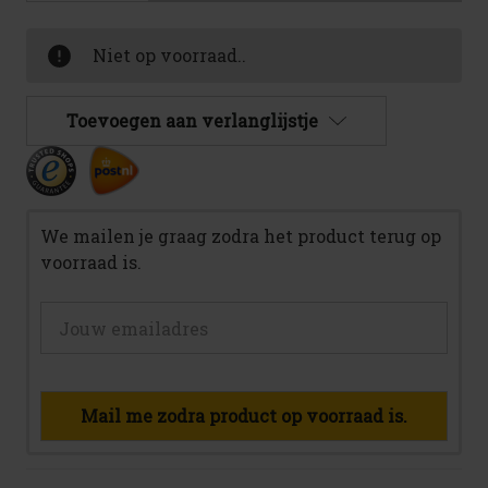
0
van
van
DareDevil
DareDevil
Limited
Limited
Niet op voorraad..
Editions
Editions
bierpakket
bierpakket
Toevoegen aan verlanglijstje
We mailen je graag zodra het product terug op
voorraad is.
Mail me zodra product op voorraad is.