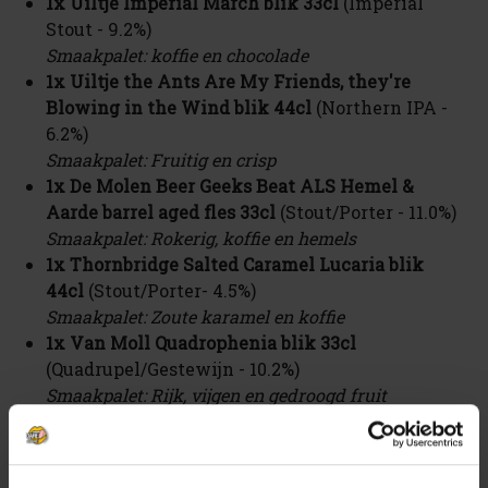
1x Uiltje Imperial March blik 33cl
(Imperial
Stout - 9.2%)
Smaakpalet: koffie en chocolade
1x Uiltje the Ants Are My Friends, they're
Blowing in the Wind blik 44cl
(Northern IPA -
6.2%)
Smaakpalet: Fruitig en crisp
1x De Molen Beer Geeks Beat ALS Hemel &
Aarde barrel aged fles 33cl
(Stout/Porter - 11.0%)
Smaakpalet: Rokerig, koffie en hemels
1x Thornbridge Salted Caramel Lucaria blik
44cl
(Stout/Porter- 4.5%)
Smaakpalet: Zoute karamel en koffie
1x Van Moll Quadrophenia blik 33cl
(Quadrupel/Gestewijn - 10.2%)
Smaakpalet: Rijk, vijgen en gedroogd fruit
1x Uiltje Big Butts & Lime blik 44cl
(Session
IPA with Lime - 3.8%)
Smaakpalet: Passievrucht, geel citrusfruit en