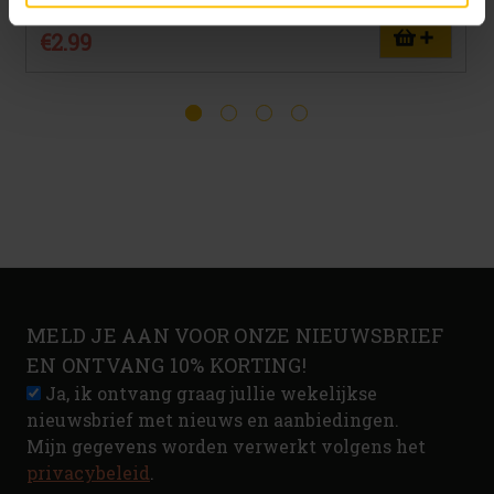
€2.99
MELD JE AAN VOOR ONZE NIEUWSBRIEF
EN ONTVANG 10% KORTING!
Ja, ik ontvang graag jullie wekelijkse
nieuwsbrief met nieuws en aanbiedingen.
Mijn gegevens worden verwerkt volgens het
privacybeleid
.