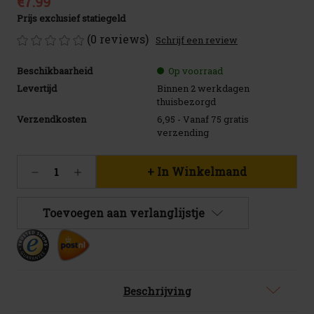
€7.99
Prijs exclusief statiegeld
(0 reviews)
Schrijf een review
Beschikbaarheid
Op voorraad
Levertijd
Binnen 2 werkdagen
thuisbezorgd
Verzendkosten
6,95 - Vanaf 75 gratis
verzending
Huidige
Hoeveelheid
Hoeveelheid
voorraad:
verlagen
verhogen
33
van
van
CORNET
CORNET
Toevoegen aan verlanglijstje
Best
Best
Dad
Dad
Glas
Glas
Beschrijving