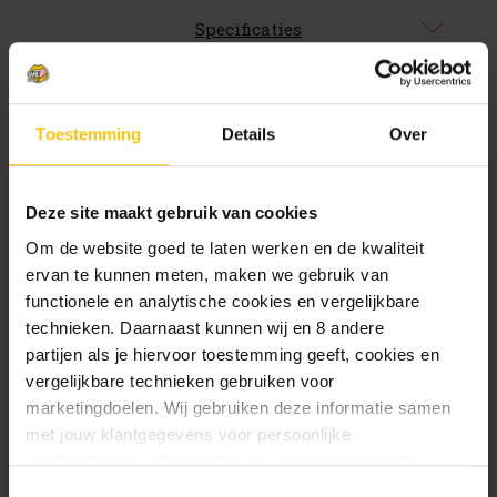
Specificaties
CORNET Best Dad Glas
Toestemming
Details
Over
Verras je vader met dit stoere CORNET bierglas,
speciaal ontworpen voor de allerbeste vaders. Het
glas is perfect om je waardering op een originele
Deze site maakt gebruik van cookies
manier te tonen. Of hij nu geniet van een
Om de website goed te laten werken en de kwaliteit
krachtige CORNET Oaked of een ander
ervan te kunnen meten, maken we gebruik van
speciaalbier, dit glas maakt elk drinkmoment
functionele en analytische cookies en vergelijkbare
bijzonder.
technieken. Daarnaast kunnen wij en 8 andere
partijen als je hiervoor toestemming geeft, cookies en
vergelijkbare technieken gebruiken voor
marketingdoelen. Wij gebruiken deze informatie samen
met jouw klantgegevens voor persoonlijke
Gerelateerde producten
aanbevelingen, advertenties en gepersonaliseerde
communicatie. Hierbij kun je kiezen uit twee persoonlijke
Toestemmingsselectie