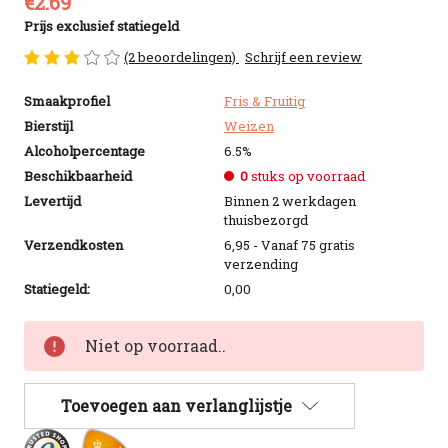
€2.69
Prijs exclusief statiegeld
(2 beoordelingen)
Schrijf een review
Smaakprofiel
Fris & Fruitig
Bierstijl
Weizen
Alcoholpercentage
6.5%
Beschikbaarheid
0
stuks op voorraad
Levertijd
Binnen 2 werkdagen
thuisbezorgd
Verzendkosten
6,95 - Vanaf 75 gratis
verzending
Statiegeld:
0,00
Huidige
Niet op voorraad..
voorraad:
Toevoegen aan verlanglijstje