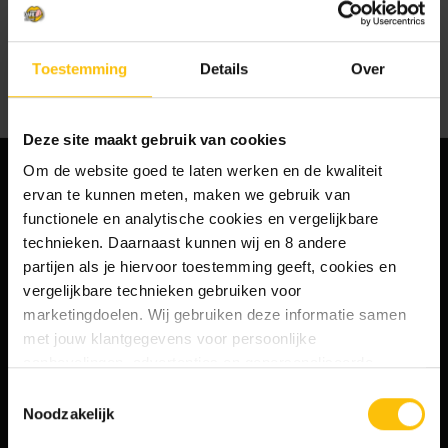
Er staan geen producten vermeld onder dit merk.
Toestemming
Details
Over
Deze site maakt gebruik van cookies
Om de website goed te laten werken en de kwaliteit
ervan te kunnen meten, maken we gebruik van
MELD JE AAN VOOR ONZE NIEUWSBRIEF
functionele en analytische cookies en vergelijkbare
EN ONTVANG 10% KORTING!
technieken. Daarnaast kunnen wij en 8 andere
Ja, ik ontvang graag jullie wekelijkse
partijen als je hiervoor toestemming geeft, cookies en
nieuwsbrief met nieuws en aanbiedingen.
vergelijkbare technieken gebruiken voor
Mijn gegevens worden verwerkt volgens het
marketingdoelen. Wij gebruiken deze informatie samen
privacybeleid
.
met jouw klantgegevens voor persoonlijke
aanbevelingen, advertenties en gepersonaliseerde
communicatie. Hierbij kun je kiezen uit twee persoonlijke
Toestemmingsselectie
ervaringen: je eigen DTDD (gepersonaliseerde
Noodzakelijk
Aanmelden
aanbevelingen, functionaliteiten en communicatie binnen