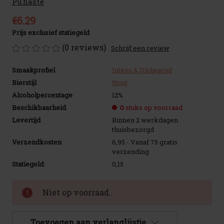
Pühaste
€6.29
Prijs exclusief statiegeld
(0 reviews)
Schrijf een review
Smaakprofiel
Intens & Uitdagend
Bierstijl
Stout
Alcoholpercentage
12%
Beschikbaarheid
0
stuks op voorraad
Levertijd
Binnen 2 werkdagen
thuisbezorgd
Verzendkosten
6,95 - Vanaf 75 gratis
verzending
Statiegeld:
0,15
Huidige
Niet op voorraad..
voorraad:
Toevoegen aan verlanglijstje