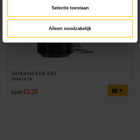
altijd te vinden).
Selectie toestaan
Alleen noodzakelijk
Guinness blik 33cl
Stout | 4.2%
€2.25
€2.99