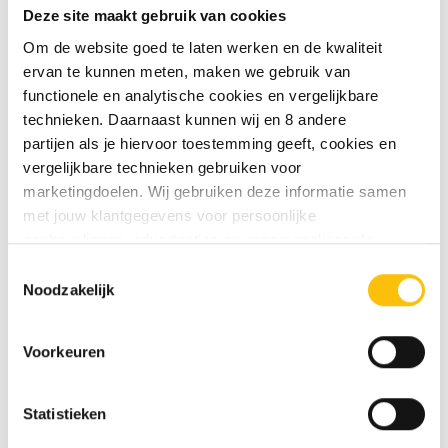
Deze site maakt gebruik van cookies
Beschrijving
Om de website goed te laten werken en de kwaliteit
ervan te kunnen meten, maken we gebruik van
functionele en analytische cookies en vergelijkbare
Specificaties
technieken. Daarnaast kunnen wij en 8 andere
partijen als je hiervoor toestemming geeft, cookies en
De Molen Mango & Tango fles
vergelijkbare technieken gebruiken voor
marketingdoelen. Wij gebruiken deze informatie samen
33cl
met jouw klantgegevens voor persoonlijke
aanbevelingen, advertenties en gepersonaliseerde
Mango & Tango is een NEIPA met uitgesproken
communicatie. Hierbij kun je kiezen uit twee persoonlijke
Toestemmingsselectie
tropische tonen van mango en een zachte, romige
ervaringen: je eigen DTDD (gepersonaliseerde
Noodzakelijk
body. Het bier combineert een volle, lichtzoete
aanbevelingen, functionaliteiten en communicatie binnen
smaak met een verfrissende hoppige bitterheid.
onze website) en persoonlijke advertenties buiten
De balans tussen fruitigheid en bitterheid zorgt
Voorkeuren
dtdd.nl (relevante advertenties op websites en apps van
voor een doordrinkbaar, karaktervol bier met een
partners). Meer informatie vind je in ons
cookiebeleid
en
zijdezachte afdronk.
onze
privacy policy
.
Statistieken
Durf jij dit bier aan? Mango, licht zoet en