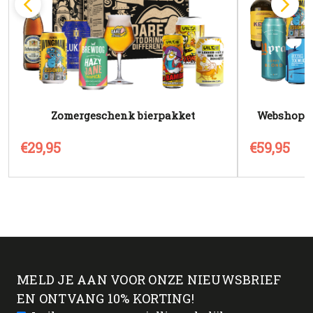
Zomergeschenk bierpakket
Webshopdea
g
€29,95
€59,95
MELD JE AAN VOOR ONZE NIEUWSBRIEF
EN ONTVANG 10% KORTING!