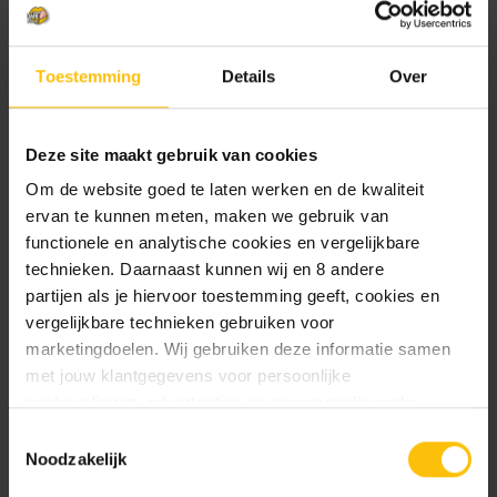
Toestemming
Details
Over
We mailen je graag zodra het product terug op
voorraad is.
Deze site maakt gebruik van cookies
Om de website goed te laten werken en de kwaliteit
ervan te kunnen meten, maken we gebruik van
functionele en analytische cookies en vergelijkbare
technieken. Daarnaast kunnen wij en 8 andere
Mail me zodra product op voorraad is.
partijen als je hiervoor toestemming geeft, cookies en
vergelijkbare technieken gebruiken voor
marketingdoelen. Wij gebruiken deze informatie samen
met jouw klantgegevens voor persoonlijke
Beschrijving
aanbevelingen, advertenties en gepersonaliseerde
communicatie. Hierbij kun je kiezen uit twee persoonlijke
Toestemmingsselectie
Specificaties
ervaringen: je eigen DTDD (gepersonaliseerde
Noodzakelijk
aanbevelingen, functionaliteiten en communicatie binnen