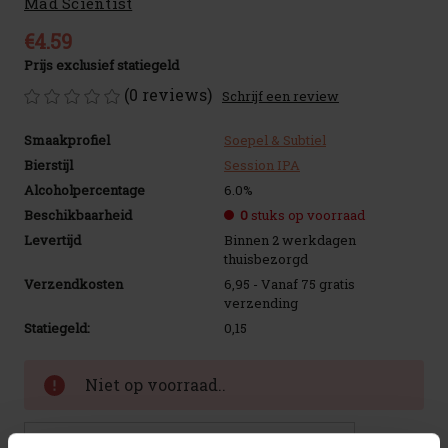
Mad Scientist
€4.59
Prijs exclusief statiegeld
(0 reviews)
Schrijf een review
Smaakprofiel
Soepel & Subtiel
Bierstijl
Session IPA
Alcoholpercentage
6.0%
Beschikbaarheid
0
stuks op voorraad
Levertijd
Binnen 2 werkdagen
thuisbezorgd
Verzendkosten
6,95 - Vanaf 75 gratis
verzending
Statiegeld:
0,15
Huidige
Niet op voorraad..
voorraad:
Toevoegen aan verlanglijstje