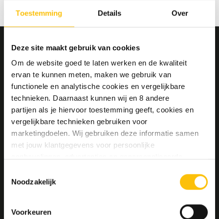
Toestemming
Details
Over
Deze site maakt gebruik van cookies
MELD JE AAN VOOR ONZE NIEUWSBRIEF
Om de website goed te laten werken en de kwaliteit
EN ONTVANG 10% KORTING!
ervan te kunnen meten, maken we gebruik van
Ja, ik ontvang graag jullie wekelijkse
functionele en analytische cookies en vergelijkbare
nieuwsbrief met nieuws en aanbiedingen.
technieken. Daarnaast kunnen wij en 8 andere
Mijn gegevens worden verwerkt volgens het
partijen als je hiervoor toestemming geeft, cookies en
privacybeleid
.
vergelijkbare technieken gebruiken voor
marketingdoelen. Wij gebruiken deze informatie samen
met jouw klantgegevens voor persoonlijke
aanbevelingen, advertenties en gepersonaliseerde
communicatie. Hierbij kun je kiezen uit twee persoonlijke
Aanmelden
Toestemmingsselectie
ervaringen: je eigen DTDD (gepersonaliseerde
Noodzakelijk
aanbevelingen, functionaliteiten en communicatie binnen
onze website) en persoonlijke advertenties buiten
Voorkeuren
CONTACTGEGEVENS
dtdd.nl (relevante advertenties op websites en apps van