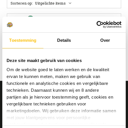
Sorteren op:
Orval fles 33cl
Licht Blond | 6.2%
€2.99
Toestemming
Details
Over
Deze site maakt gebruik van cookies
Om de website goed te laten werken en de kwaliteit
ervan te kunnen meten, maken we gebruik van
functionele en analytische cookies en vergelijkbare
technieken. Daarnaast kunnen wij en 8 andere
partijen als je hiervoor toestemming geeft, cookies en
MELD JE AAN VOOR ONZE NIEUWSBRIEF
vergelijkbare technieken gebruiken voor
EN ONTVANG 10% KORTING!
marketingdoelen. Wij gebruiken deze informatie samen
Ja, ik ontvang graag jullie wekelijkse
met jouw klantgegevens voor persoonlijke
nieuwsbrief met nieuws en aanbiedingen.
aanbevelingen, advertenties en gepersonaliseerde
Mijn gegevens worden verwerkt volgens het