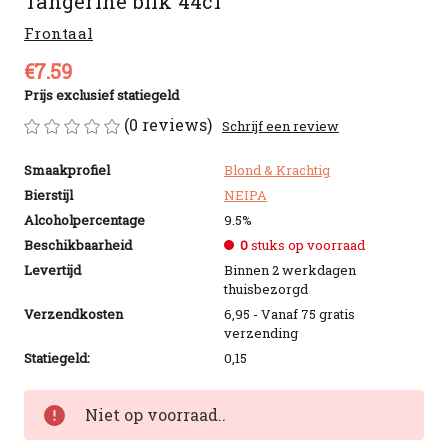
Tangerine blik 44cl
Frontaal
€7.59
Prijs exclusief statiegeld
(0 reviews)
Schrijf een review
Smaakprofiel
Blond & Krachtig
Bierstijl
NEIPA
Alcoholpercentage
9.5%
Beschikbaarheid
0
stuks op voorraad
Levertijd
Binnen 2 werkdagen
thuisbezorgd
Verzendkosten
6,95 - Vanaf 75 gratis
verzending
Statiegeld:
0,15
Huidige
Niet op voorraad..
voorraad: