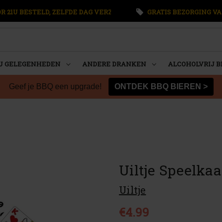
 21U BESTELD, ZELFDE DAG VERZONDEN
GRATIS BEZORGING VA
U GELEGENHEDEN
ANDERE DRANKEN
ALCOHOLVRIJ B
Geef je BBQ een upgrade!
ONTDEK BBQ BIEREN >
Uiltje Speelkaa
Uiltje
€4.99