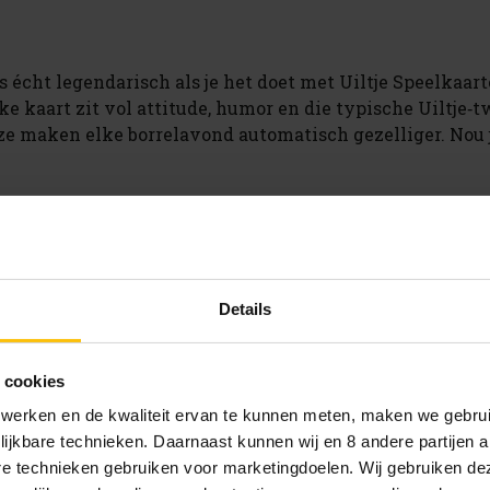
as écht legendarisch als je het doet met Uiltje Speelkaart
e kaart zit vol attitude, humor en die typische Uiltje‑tw
 ze maken elke borrelavond automatisch gezelliger. Nou ja
Details
Uiltje‑attitude.
 cookies
 werken en de kwaliteit ervan te kunnen meten, maken we gebrui
lijkbare technieken. Daarnaast kunnen wij en 8 andere partijen a
are technieken gebruiken voor marketingdoelen. Wij gebruiken d