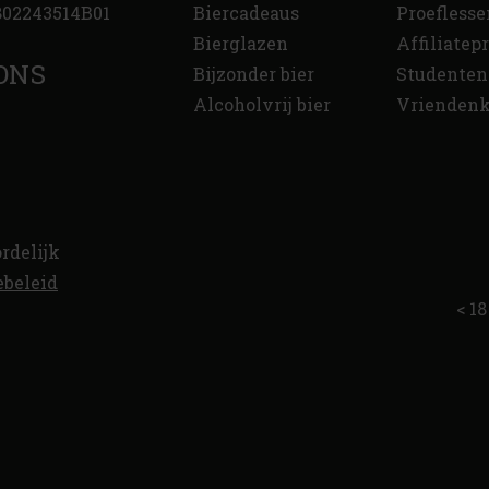
02243514B01
Biercadeaus
Proeflesse
Bierglazen
Affiliate
ONS
Bijzonder bier
Studenten
Alcoholvrij bier
Vriendenk
rdelijk
ebeleid
< 18 