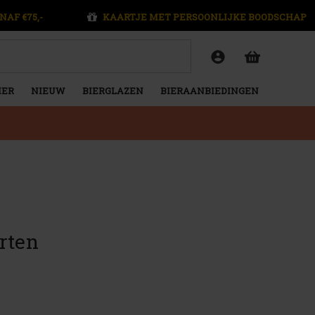
NAF €75,-
KAARTJE MET PERSOONLIJKE BOODSCHAP
IER
NIEUW
BIERGLAZEN
BIERAANBIEDINGEN
rten