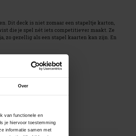
en. Dit deck is niet zomaar een stapeltje karton,
ist die je spel nét iets competitiever maakt. Ze
, zo gezellig als een stapel kaarten kan zijn. En
Over
k van functionele en
ls je hiervoor toestemming
eze informatie samen met