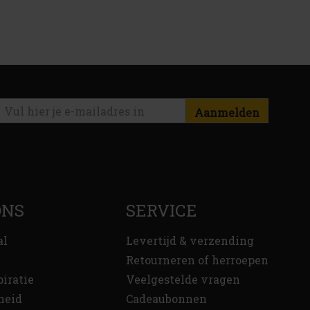
Aanmelden
ONS
SERVICE
al
Levertijd & verzending
t
Retourneren of herroepen
piratie
Veelgestelde vragen
heid
Cadeaubonnen