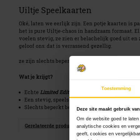
Uiltje Speelkaarten
Oké, laten we eerlijk zijn. Een potje kaarten is p
het is pure Uiltje‑chaos in handzaam formaat. Elk
voelen stevig, ze zien er belachelijk goed uit en
geloof ons: dat is verrassend gezellig.
ze zijn slechts beperkt op voorraad, OP = OP
Wat je krijgt?
Toestemming
Echte
Limited Edition
Uiltje speelkaarten!
Een stevig, speels en heerlijk brutaal deck vol 
Slechts beperkt beschikbaar, OP = OP
Deze site maakt gebruik van
Om de website goed te laten
Gerelateerde producten
analytische cookies en verge
geeft, cookies en vergelijkb