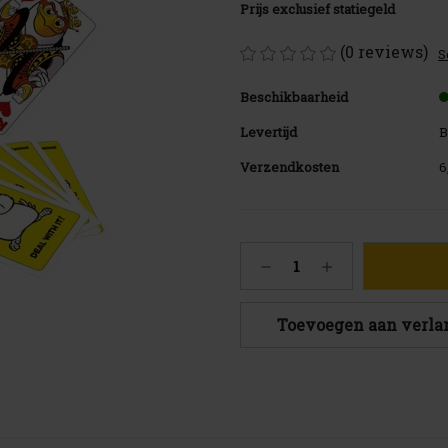
Prijs exclusief statiegeld
(0 reviews)
S
Beschikbaarheid
Levertijd
B
Verzendkosten
6
Huidige
Hoeveelheid
Hoeveelheid
voorraad:
verlagen
verhogen
1915
van
van
Uiltje
Uiltje
Toevoegen aan verlan
Speelkaarten
Speelkaarten