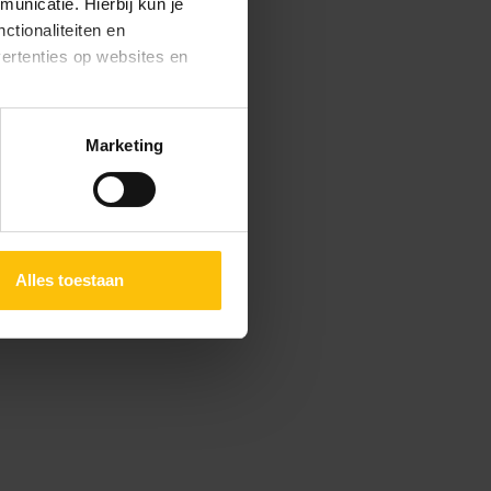
unicatie. Hierbij kun je
ctionaliteiten en
vertenties op websites en
oestaan’ kun je specifieker
Marketing
ies en andere technieken
n via het
cookiebeleid
Alles toestaan