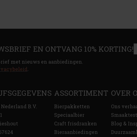
WSBRIEF EN ONTVANG 10% KORTING!
brief met nieuws en aanbiedingen.
ivacybeleid
.
JFSGEGEVENS
ASSORTIMENT
OVER 
 Nederland B.V.
Bierpakketten
Ons verha
1
Speciaalbier
Smaaktes
ieshout
Craft frisdranken
Blog & Ins
67624
Bieraanbiedingen
Duurzaam