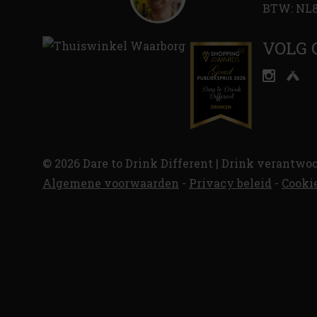
BTW: NL8
VOLG 
© 2026 Dare to Drink Different | Drink verantwoo
Algemene voorwaarden
-
Privacy beleid
-
Cooki