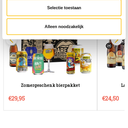
altijd te vinden).
Selectie toestaan
Alleen noodzakelijk
Zomergeschenk bierpakket
La 
€29,95
€24,50