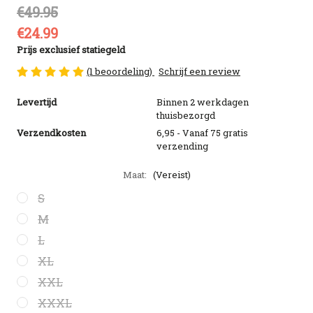
€49.95
€24.99
Prijs exclusief statiegeld
(1 beoordeling)
Schrijf een review
Beschikbaarheid
Levertijd
Binnen 2 werkdagen
thuisbezorgd
Verzendkosten
6,95 - Vanaf 75 gratis
verzending
Maat:
(Vereist)
S
M
L
XL
XXL
XXXL