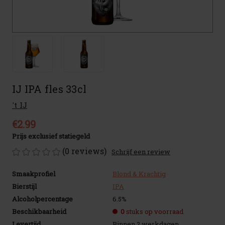
IJ IPA fles 33cl
't IJ
€2.99
Prijs exclusief statiegeld
(0 reviews)
Schrijf een review
Smaakprofiel
Blond & Krachtig
Bierstijl
IPA
Alcoholpercentage
6.5%
Beschikbaarheid
0
stuks op voorraad
Levertijd
Binnen 2 werkdagen