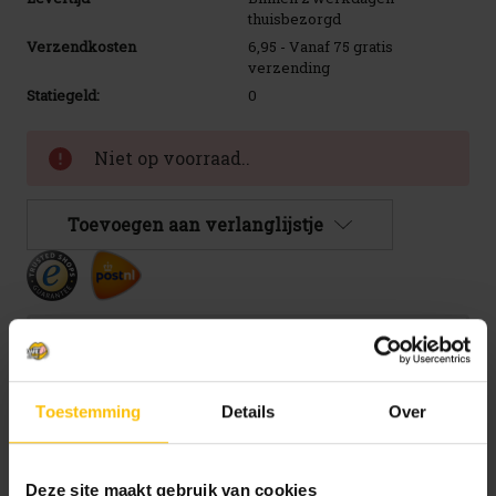
thuisbezorgd
Verzendkosten
6,95 - Vanaf 75 gratis
verzending
Statiegeld:
0
Huidige
Niet op voorraad..
voorraad:
Toevoegen aan verlanglijstje
We mailen je graag zodra het product terug op
voorraad is.
Toestemming
Details
Over
Deze site maakt gebruik van cookies