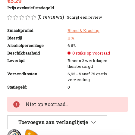
€3.29
Prijs exclusief statiegeld
(0 reviews)
Schrijf een review
Smaakprofiel
Blond & Krachtig
Bierstijl
IPA
Alcoholpercentage
6.6%
Beschikbaarheid
0
stuks op voorraad
Levertijd
Binnen 2 werkdagen
thuisbezorgd
Verzendkosten
6,95 - Vanaf 75 gratis
verzending
Statiegeld:
0
Huidige
Niet op voorraad..
voorraad:
Toevoegen aan verlanglijstje