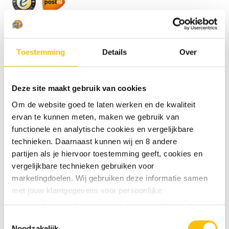
Beschrijving
Toestemming
Details
Over
Specificaties
Deze site maakt gebruik van cookies
Eeuwige Jeugd Belhamel
Om de website goed te laten werken en de kwaliteit
ervan te kunnen meten, maken we gebruik van
Eeuwige Jeugd Belhamel is een IPA. Bier met een
functionele en analytische cookies en vergelijkbare
stevige bitterheid. Harsachtige tonen en aroma's
technieken. Daarnaast kunnen wij en 8 andere
van grapefruit.
partijen als je hiervoor toestemming geeft, cookies en
vergelijkbare technieken gebruiken voor
Durf jij dit bier aan? Tropisch fruit en bitter
marketingdoelen. Wij gebruiken deze informatie samen
Waanzinnig lekker bij: Vette vis, vleesgerechte
met jouw klantgegevens voor persoonlijke
en pittige en belegen kazen
aanbevelingen, advertenties en gepersonaliseerde
De grootste smaakexplosie op: 6-8 graden
communicatie. Hierbij kun je kiezen uit twee persoonlijke
Toestemmingsselectie
Celsius
ervaringen: je eigen DTDD (gepersonaliseerde
Noodzakelijk