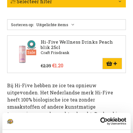
Selecteer filter
Sorteren op:
Hi-Five Wellness Drinks Peach
blik 25cl
Sale
Craft Frisdrank
€1.20
€2.39
Bij Hi-Five hebben ze ice tea opnieuw
uitgevonden. Het Nederlandse merk Hi-Five
heeft 100% biologische ice tea zonder
smaakstoffen of andere kunstmatige
toevoegingen op de markt gebracht. De drankjes
worden volledig handgemaakt met verse en
natuurlijke ingrediënten. De frisse dorstlesser is