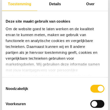
een echte aanrader voor de zomer.
Toestemming
Details
Over
Hi-Five heeft twee verschillende smaken van
hun unieke ice tea in het assortiment. De Hi-Five
Ice Tea Ginger Organic en de Hi-Five Ice Tea Yuzu
Deze site maakt gebruik van cookies
Organic.
Om de website goed te laten werken en de kwaliteit
ervan te kunnen meten, maken we gebruik van
functionele en analytische cookies en vergelijkbare
technieken. Daarnaast kunnen wij en 8 andere
partijen als je hiervoor toestemming geeft, cookies en
vergelijkbare technieken gebruiken voor
marketingdoelen. Wij gebruiken deze informatie samen
met jouw klantgegevens voor persoonlijke
aanbevelingen, advertenties en gepersonaliseerde
communicatie. Hierbij kun je kiezen uit twee persoonlijke
Toestemmingsselectie
ervaringen: je eigen DTDD (gepersonaliseerde
Noodzakelijk
aanbevelingen, functionaliteiten en communicatie binnen
onze website) en persoonlijke advertenties buiten
Voorkeuren
dtdd.nl (relevante advertenties op websites en apps van