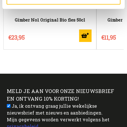
Gimber No1 Original Bio fles 50cl
Gimber No
€23,95
€11,95
MELD JE AAN VOOR ONZE NIEUWSBRIEF
EN ONTVANG 10% KORTING!
Ja, ik ontvang graag jullie wekelijkse
nieuwsbrief met nieuws en aanbiedingen.
Mijn gegevens worden verwerkt volgens het
privacybeleid
.