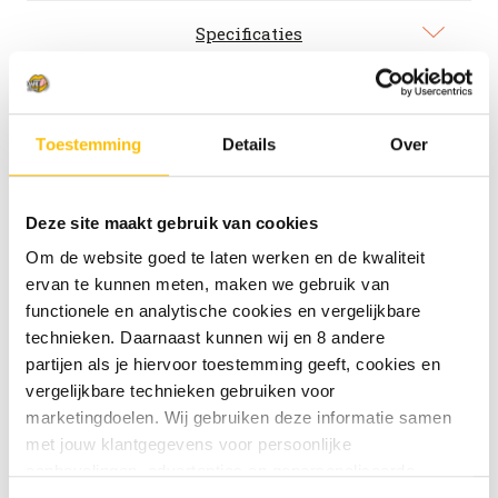
Specificaties
Gimber N°1 Bio Original
Toestemming
Details
Over
Geschenkverpakking
Geniet van de pure kracht van GIMBER N°1 Bio
Deze site maakt gebruik van cookies
Original in deze stijlvolle geschenkverpakking.
Deze set bevat een fles van 500ml en wordt
Om de website goed te laten werken en de kwaliteit
compleet geleverd met 2 bijpassende GIMBER-
ervan te kunnen meten, maken we gebruik van
glazen – perfect om zelf van te genieten of om
functionele en analytische cookies en vergelijkbare
cadeau te geven. De kenmerkende mix van
technieken. Daarnaast kunnen wij en 8 andere
biologische gember, citroen en kruiden zorgt voor
partijen als je hiervoor toestemming geeft, cookies en
een verfrissende en pittige smaakbeleving,
vergelijkbare technieken gebruiken voor
ideaal als alcoholvrij aperitief of mix in cocktails
marketingdoelen. Wij gebruiken deze informatie samen
en mocktails.
met jouw klantgegevens voor persoonlijke
aanbevelingen, advertenties en gepersonaliseerde
communicatie. Hierbij kun je kiezen uit twee persoonlijke