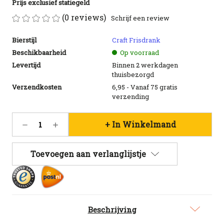
Prijs exclusief statiegeld
(0 reviews)
Schrijf een review
Bierstijl
Craft Frisdrank
Beschikbaarheid
Op voorraad
Levertijd
Binnen 2 werkdagen
thuisbezorgd
Verzendkosten
6,95 - Vanaf 75 gratis
verzending
Huidige
Hoeveelheid
Hoeveelheid
voorraad:
verlagen
verhogen
31
van
van
Gimber
Gimber
Toevoegen aan verlanglijstje
N°1
N°1
Bio
Bio
Original
Original
Geschenkverpakking
Geschenkverpakking
Beschrijving