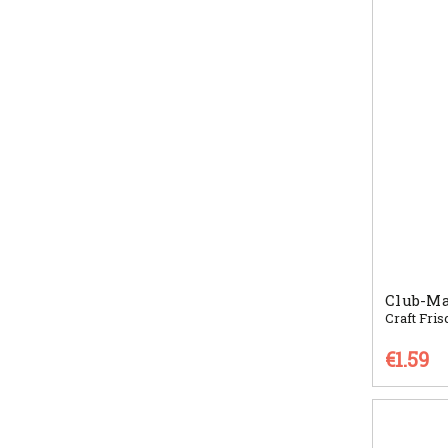
Club-Mat
Craft Fris
€1.59