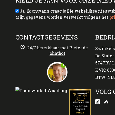
MELD JE AAN VOOR ONZE NIEU
Ja, ik ontvang graag jullie wekelijkse nieuws
Mijn gegevens worden verwerkt volgens het
pr
CONTACTGEGEVENS
BEDRI
24/7 bereikbaar met Pieter de
Swinkels
chatbot
De Stater 
5747RV L
KVK: 833
BTW: NL8
VOLG 