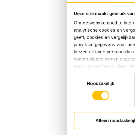
Club-Mate
Amerika 
Deze site maakt gebruik van
Om de website goed te laten
Ze doen d
analytische cookies en verge
smaak en 
geeft, cookies en vergelijkb
het naar 
jouw klantgegevens voor pers
kiezen uit twee persoonlijke
Hoe sm
communicatie binnen onze web
apps van partners). Meer inf
Het is la
ervaren. 
Toestemmingsselectie
Vind je deze twee persoonlijk
Noodzakelijk
aangeven wat je accepteert. 
Club-Mate
voor functionele en analytisc
tradition
(onderaan de website altijd te
De smaak 
suiker in
Alleen noodzakelij
Wat zi