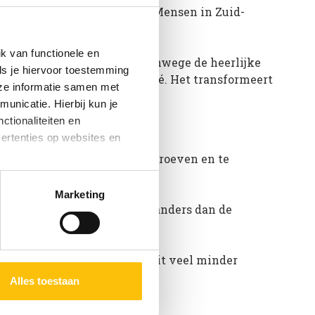
ire drank uit Zuid-Amerika. Mensen in Zuid-
k van functionele en
is de nationale volksdrank vanwege de heerlijke
ls je hiervoor toestemming
 beste eigenschappen van maté. Het transformeert
eze informatie samen met
unicatie. Hierbij kun je
ctionaliteiten en
vertenties op websites en
 Het beste is om het zelf te proeven en te
jken met andere drankjes.
oestaan’ kun je specifieker
Marketing
ies en andere technieken
n erg verfrissend is. Het is anders dan de
n via het
cookiebeleid
beleving op zichzelf.
ven! Goed om te weten: er zit veel minder
niet van de energiekick!
Alles toestaan