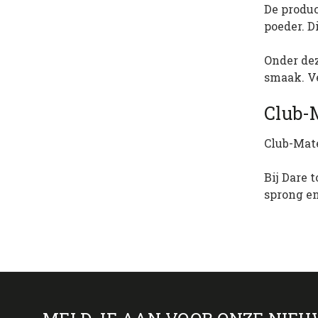
De produc
poeder. D
Onder de
smaak. Ve
Club-M
Club-Mate
Bij Dare 
sprong en