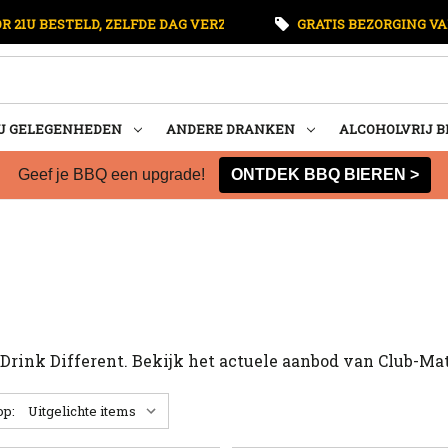
 21U BESTELD, ZELFDE DAG VERZONDEN
GRATIS BEZORGING VA
U GELEGENHEDEN
ANDERE DRANKEN
ALCOHOLVRIJ B
Geef je BBQ een upgrade!
ONTDEK BBQ BIEREN >
o Drink Different. Bekijk het actuele aanbod van Club-Ma
op: