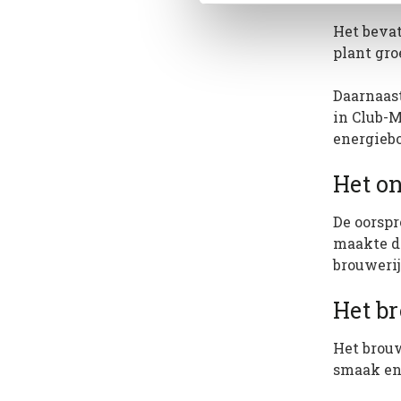
Het bevat
plant gro
Daarnaast
in Club-M
energiebo
Het o
De oorspr
maakte de
brouwerij
Het b
Het brou
smaak en