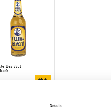
e fles 33cl
sdrank
s Club-Mate?
Details