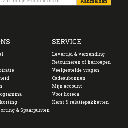
Aanmelden
ONS
SERVICE
al
Levertijd & verzending
t
Retourneren of herroepen
piratie
Veelgestelde vragen
heid
Cadeaubonnen
n
Mijn account
programma
Voor horeca
korting
Kerst & relatiepakketten
orting & Spaarpunten