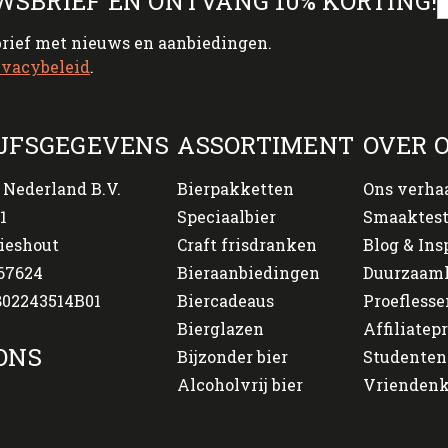
WSBRIEF EN ONTVANG 10% KORTING!
brief met nieuws en aanbiedingen.
ivacybeleid
.
JFSGEGEVENS
ASSORTIMENT
OVER 
 Nederland B.V.
Bierpakketten
Ons verha
1
Speciaalbier
Smaaktes
ieshout
Craft frisdranken
Blog & Ins
67624
Bieraanbiedingen
Duurzaam
02243514B01
Biercadeaus
Proeflesse
Bierglazen
Affiliate
ONS
Bijzonder bier
Studenten
Alcoholvrij bier
Vriendenk