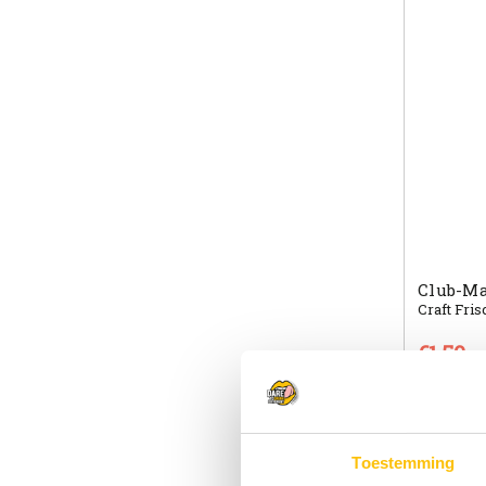
Club-Mat
Craft Fri
€1.59
Wat i
Toestemming