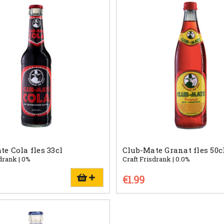
e Cola fles 33cl
Club-Mate Granat fles 50c
drank | 0%
Craft Frisdrank | 0.0%
€1.99