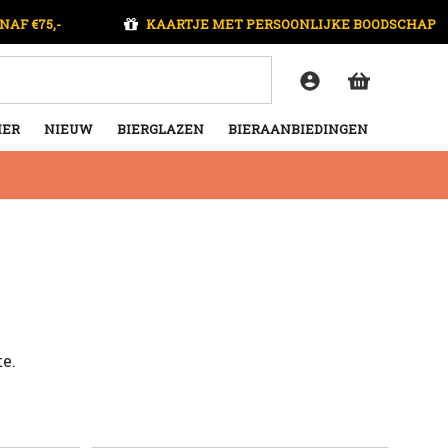
NAF €75,-
KAARTJE MET PERSOONLIJKE BOODSCHAP
IER
NIEUW
BIERGLAZEN
BIERAANBIEDINGEN
te.