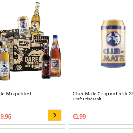
te Mixpakket
Club-Mate Original blik 3
Craft Frisdrank
19.95
€1.99