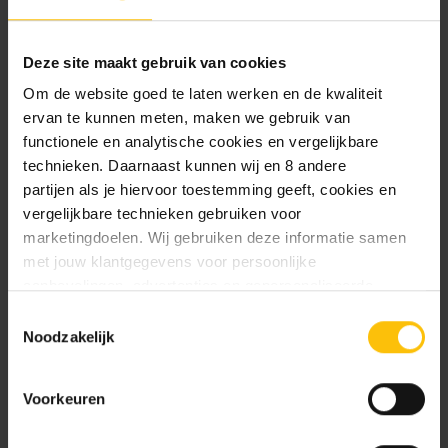
Deze site maakt gebruik van cookies
We mailen je graag zodra het product terug op
voorraad is.
Om de website goed te laten werken en de kwaliteit
ervan te kunnen meten, maken we gebruik van
functionele en analytische cookies en vergelijkbare
technieken. Daarnaast kunnen wij en 8 andere
partijen als je hiervoor toestemming geeft, cookies en
vergelijkbare technieken gebruiken voor
Mail me zodra product op voorraad is.
marketingdoelen. Wij gebruiken deze informatie samen
met jouw klantgegevens voor persoonlijke
aanbevelingen, advertenties en gepersonaliseerde
communicatie. Hierbij kun je kiezen uit twee persoonlijke
Beschrijving
Toestemmingsselectie
ervaringen: je eigen DTDD (gepersonaliseerde
Noodzakelijk
aanbevelingen, functionaliteiten en communicatie binnen
Specificaties
onze website) en persoonlijke advertenties buiten
Voorkeuren
dtdd.nl (relevante advertenties op websites en apps van
partners). Meer informatie vind je in ons
cookiebeleid
en
Rogue Dead Guy