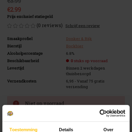
€3.99
€2.99
Prijs exclusief statiegeld
(0 reviews)
Schrijf een review
Smaakprofiel
Donker & Rijk
Bierstijl
Bockbier
Alcoholpercentage
6.8%
Beschikbaarheid
0
stuks op voorraad
Levertijd
Binnen 2 werkdagen
thuisbezorgd
Verzendkosten
6,95 - Vanaf 75 gratis
verzending
Huidige
Niet op voorraad..
voorraad:
Toevoegen aan verlanglijstje
Toestemming
Details
Over