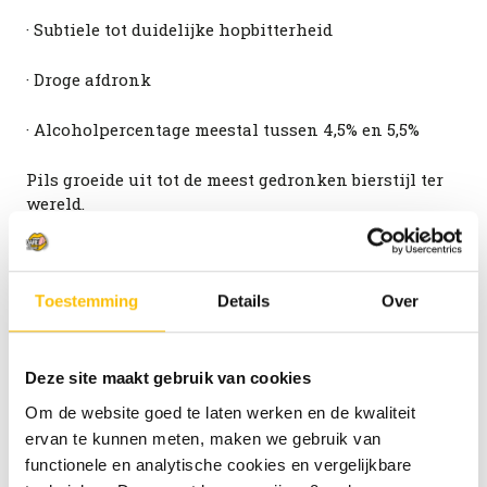
· Subtiele tot duidelijke hopbitterheid
· Droge afdronk
· Alcoholpercentage meestal tussen 4,5% en 5,5%
Pils groeide uit tot de meest gedronken bierstijl ter
wereld.
Is pils hetzelfde als lager?
Toestemming
Details
Over
Nee. Pils is een lager, maar lager is breder.
Een Helles is bijvoorbeeld minder bitter en wat
Deze site maakt gebruik van cookies
broodachtiger van smaak. Een Vienna lager is
Om de website goed te laten werken en de kwaliteit
moutiger en amberkleurig. Een Dunkel is donker en
ervan te kunnen meten, maken we gebruik van
rijker van karakter.
functionele en analytische cookies en vergelijkbare