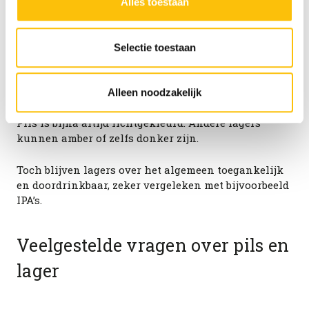
Alles toestaan
Bitterheid (IBU)
doelen. Je kunt je keuze achteraf altijd aanpassen of
intrekken via het
cookiebeleid
(onderaan de website
Pils heeft meestal een hogere IBU-waarde dan
altijd te vinden).
Selectie toestaan
bijvoorbeeld Helles of Vienna lager.
Kleur
Alleen noodzakelijk
Pils is bijna altijd lichtgekleurd. Andere lagers
kunnen amber of zelfs donker zijn.
Toch blijven lagers over het algemeen toegankelijk
en doordrinkbaar, zeker vergeleken met bijvoorbeeld
IPA’s.
Veelgestelde vragen over pils en
lager