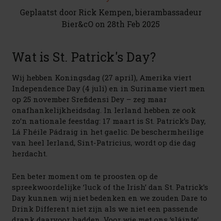
Geplaatst door Rick Kempen, bierambassadeur
Bier&cO on 28th Feb 2025
Wat is St. Patrick's Day?
Wij hebben Koningsdag (27 april), Amerika viert
Independence Day (4 juli) en in Suriname viert men
op 25 november Srefidensi Dey – zeg maar
onafhankelijkheidsdag. In Ierland hebben ze ook
zo’n nationale feestdag: 17 maart is St. Patrick’s Day,
Lá Fhéile Pádraig in het gaelic. De beschermheilige
van heel Ierland, Sint-Patricius, wordt op die dag
herdacht.
Een beter moment om te proosten op de
spreekwoordelijke ‘luck of the Irish’ dan St. Patrick’s
Day kunnen wij niet bedenken en we zouden Dare to
Drink Different niet zijn als we niet een passende
drank daarvoor hadden. Voor wie met ons ‘sláinte’