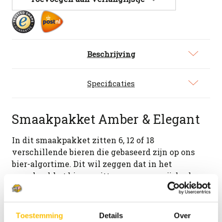
Amber
Amber
&
&
Elegant
Elegant
Beschrijving
Specificaties
Smaakpakket Amber & Elegant
In dit smaakpakket zitten 6, 12 of 18
verschillende bieren die gebaseerd zijn op ons
bier-algortime. Dit wil zeggen dat in het
smaakpakket bieren zitten waarvan wij denken
dat jij deze erg lekker vindt. Het Amber en
Elegant pakket bevat d
onkerblonde of
amberkleurige bieren met een romige, kruidige of
Toestemming
Details
Over