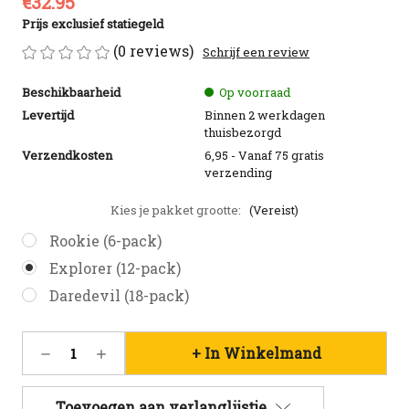
€32.95
Prijs exclusief statiegeld
(0 reviews)
Schrijf een review
Beschikbaarheid
Op voorraad
Levertijd
Binnen 2 werkdagen
thuisbezorgd
Verzendkosten
6,95 - Vanaf 75 gratis
verzending
Kies je pakket grootte:
(Vereist)
Rookie (6-pack)
Explorer (12-pack)
Daredevil (18-pack)
Huidige
Hoeveelheid
Hoeveelheid
voorraad:
verlagen
verhogen
52
van
van
Smaakpakket
Smaakpakket
Toevoegen aan verlanglijstje