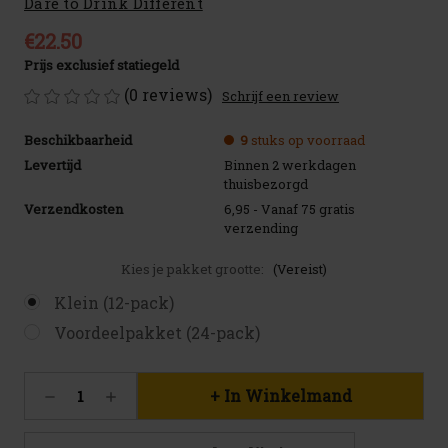
Dare to Drink Different
€22.50
Prijs exclusief statiegeld
(0 reviews)
Schrijf een review
Beschikbaarheid
9
stuks op voorraad
Levertijd
Binnen 2 werkdagen
thuisbezorgd
Verzendkosten
6,95 - Vanaf 75 gratis
verzending
Kies je pakket grootte:
(Vereist)
Klein (12-pack)
Voordeelpakket (24-pack)
Huidige
Hoeveelheid
Hoeveelheid
voorraad:
verlagen
verhogen
9
van
van
Pilsner
Pilsner