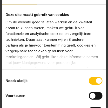
Wat kan je verwachten?
Deze site maakt gebruik van cookies
Om de website goed te laten werken en de kwaliteit
Verschillende brouwerijen
ervan te kunnen meten, maken we gebruik van
Een mix van de beste Pilsners
functionele en analytische cookies en vergelijkbare
Inhoud in liters: 4,08 - 8,16
technieken. Daarnaast kunnen wij en 8 andere
partijen als je hiervoor toestemming geeft, cookies en
Dit bierpakket bevat de volgende
vergelijkbare technieken gebruiken voor
marketingdoelen. Wij gebruiken deze informatie samen
bieren:
met jouw klantgegevens voor persoonlijke
aanbevelingen, advertenties en gepersonaliseerde
Budweiser Budvar Pils fles 33cl - Pilsner - 5.2%
communicatie. Hierbij kun je kiezen uit twee persoonlijke
Toestemmingsselectie
Estaminet Refined Lager fles 25cl - Pilsner -
ervaringen: je eigen DTDD (gepersonaliseerde
Noodzakelijk
5.2%
aanbevelingen, functionaliteiten en communicatie binnen
Moritz Lager fles 33cl - Lager - 5.4%
onze website) en persoonlijke advertenties buiten
Omer Vander Ghinste Blauw fles 33cl - Pilsner -
Voorkeuren
dtdd.nl (relevante advertenties op websites en apps van
5.2%
partners). Meer informatie vind je in ons
cookiebeleid
en
Swinckels pilsener fles 30cl - Pilsner - 5.3%