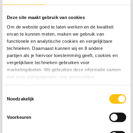
Deze site maakt gebruik van cookies
Om de website goed te laten werken en de kwaliteit
ervan te kunnen meten, maken we gebruik van
functionele en analytische cookies en vergelijkbare
technieken. Daarnaast kunnen wij en 8 andere
Bierglas op voet -
Bieropener -
partijen als je hiervoor toestemming geeft, cookies en
Personaliseerbaar
Personaliseerbaar
vergelijkbare technieken gebruiken voor
€12.95
€12.95
marketingdoelen. Wij gebruiken deze informatie samen
met jouw klantgegevens voor persoonlijke
aanbevelingen, advertenties en gepersonaliseerde
communicatie. Hierbij kun je kiezen uit twee persoonlijke
Toestemmingsselectie
Ontdek alle personaliseerbare producten >
ervaringen: je eigen DTDD (gepersonaliseerde
Noodzakelijk
aanbevelingen, functionaliteiten en communicatie binnen
onze website) en persoonlijke advertenties buiten
Voorkeuren
Cadeautips voor Vaderdag
dtdd.nl (relevante advertenties op websites en apps van
partners). Meer informatie vind je in ons
cookiebeleid
en