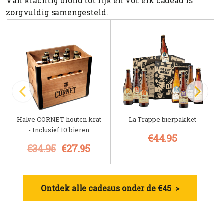
Van krachtig blond tot rijk en vol: elk cadeau is
zorgvuldig samengesteld.
Halve CORNET houten krat
La Trappe bierpakket
- Inclusief 10 bieren
€44.95
€34.95
€27.95
Ontdek alle cadeaus onder de €45 >