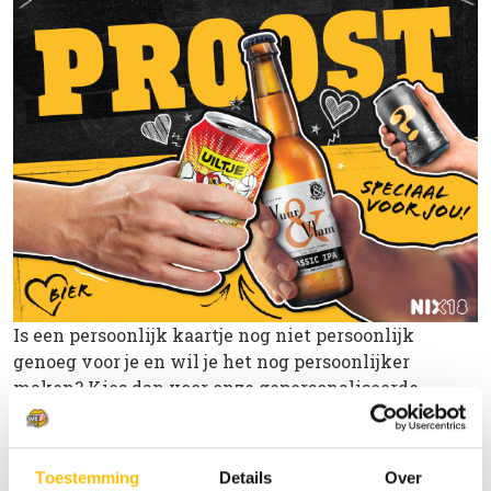
Is een persoonlijk kaartje nog niet persoonlijk
genoeg voor je en wil je het nog persoonlijker
maken? Kies dan voor onze
gepersonaliseerde
cadeaus
waarbij je je eigen creaties kan geven op
bierviltjes, bierglazen, barmatten en nog veel meer!
Toestemming
Details
Over