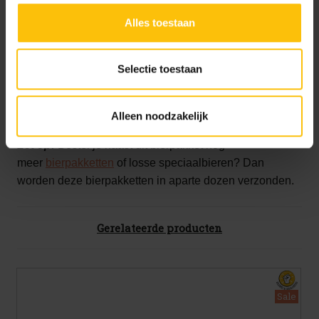
2x Weihenstephaner Vitus fles 50cl
(Weizenbock -
andere technieken voor functionele en analytische
7.7%)
Alles toestaan
doelen. Je kunt je keuze achteraf altijd aanpassen of
Smaakpalet: Fruitig, kruidig en vol
intrekken via het
cookiebeleid
(onderaan de website
2x Weihenstephaner Pils fles 50cl
(Lager - 5.1%)
altijd te vinden).
Selectie toestaan
Smaakpalet: Fris, bitter en fruitig
1x
Gratis
CORNET Oaked BBQ Chips
2x Dare to Drink Different bierglas
Alleen noodzakelijk
Let op:
Bestel je naast dit bierpakket nog
meer
bierpakketten
of losse speciaalbieren? Dan
worden deze bierpakketten in aparte dozen verzonden.
Gerelateerde producten
Sale