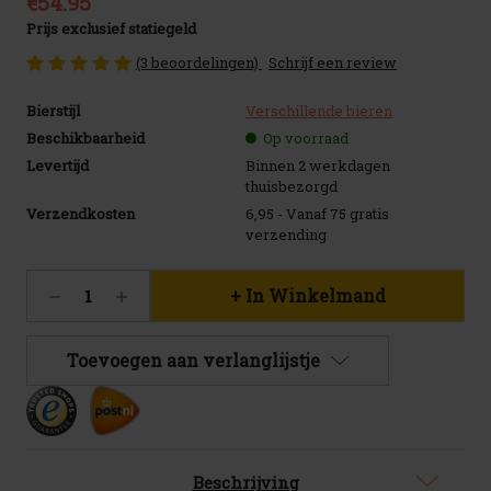
€54.95
Prijs exclusief statiegeld
(3 beoordelingen)
Schrijf een review
Bierstijl
Verschillende bieren
Beschikbaarheid
Op voorraad
Levertijd
Binnen 2 werkdagen
thuisbezorgd
Verzendkosten
6,95 - Vanaf 75 gratis
verzending
Huidige
Hoeveelheid
Hoeveelheid
voorraad:
verlagen
verhogen
44
van
van
BBQ
BBQ
Toevoegen aan verlanglijstje
Cadeaupakket
Cadeaupakket
XL
XL
Beschrijving