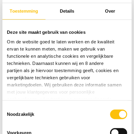
Voetglas
Voetglas
25CL
25CL
Toestemming
Details
Over
Deze site maakt gebruik van cookies
Beschrijving
Om de website goed te laten werken en de kwaliteit
ervan te kunnen meten, maken we gebruik van
Specificaties
functionele en analytische cookies en vergelijkbare
technieken. Daarnaast kunnen wij en 8 andere
Uiltje voetglas 25CL
partijen als je hiervoor toestemming geeft, cookies en
vergelijkbare technieken gebruiken voor
Geniet van Uiltje bieren met een Uiltje bierglas.
marketingdoelen. Wij gebruiken deze informatie samen
met jouw klantgegevens voor persoonlijke
aanbevelingen, advertenties en gepersonaliseerde
communicatie. Hierbij kun je kiezen uit twee persoonlijke
ANDERE BEKEKEN OOK
Toestemmingsselectie
ervaringen: je eigen DTDD (gepersonaliseerde
Noodzakelijk
Misschien is dit ook wat voor jou
aanbevelingen, functionaliteiten en communicatie binnen
onze website) en persoonlijke advertenties buiten
Voorkeuren