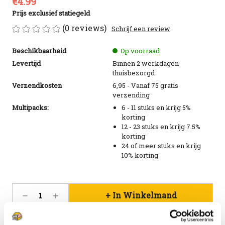
€4.99
Prijs exclusief statiegeld
(0 reviews)
Schrijf een review
Beschikbaarheid
Op voorraad
Levertijd
Binnen 2 werkdagen
thuisbezorgd
Verzendkosten
6,95 - Vanaf 75 gratis
verzending
Multipacks:
6 - 11 stuks en krijg 5%
korting
12 - 23 stuks en krijg 7.5%
korting
24 of meer stuks en krijg
10% korting
Huidige
Hoeveelheid
Hoeveelheid
voorraad:
verlagen
verhogen
99
van
van
Uiltje
Uiltje
Toevoegen aan verlanglijstje