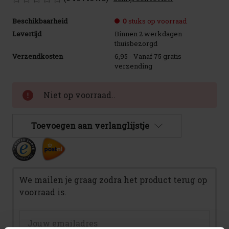
Beschikbaarheid
0
stuks op voorraad
Levertijd
Binnen 2 werkdagen
thuisbezorgd
Verzendkosten
6,95 - Vanaf 75 gratis
verzending
Huidige
Niet op voorraad..
voorraad:
Toevoegen aan verlanglijstje
We mailen je graag zodra het product terug op
voorraad is.