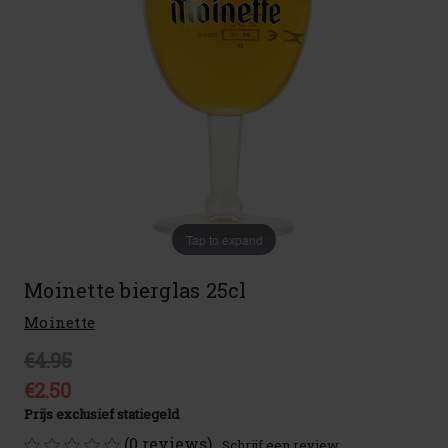
Tap to expand
Moinette bierglas 25cl
Moinette
€4.95
€2.50
Prijs exclusief statiegeld
(0 reviews)
Schrijf een review