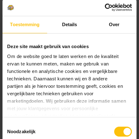
Mail me zodra product op voorraad is.
Toestemming
Details
Over
Beschrijving
Deze site maakt gebruik van cookies
Om de website goed te laten werken en de kwaliteit
Specificaties
ervan te kunnen meten, maken we gebruik van
functionele en analytische cookies en vergelijkbare
technieken. Daarnaast kunnen wij en 8 andere
Moinette bierglas 25cl
partijen als je hiervoor toestemming geeft, cookies en
vergelijkbare technieken gebruiken voor
Geniet van je Moinette bier in het enige echte
marketingdoelen. Wij gebruiken deze informatie samen
Moinette glas.
met jouw klantgegevens voor persoonlijke
aanbevelingen, advertenties en gepersonaliseerde
communicatie. Hierbij kun je kiezen uit twee persoonlijke
Toestemmingsselectie
Gerelateerde producten
ervaringen: je eigen DTDD (gepersonaliseerde
Noodzakelijk
aanbevelingen, functionaliteiten en communicatie binnen