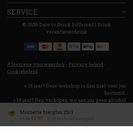
SERVICE
© 2026 Dare to Drink Different | Drink
verantwoordelijk
Algemene voorwaarden
-
Privacy beleid
-
Cookiebeleid
< 18 jaar? Deze webshop is dan niet voor jou
bestemd.
< 18 jaar? Dan verkopen wij aan jou geen alcohol
Moinette bierglas 25cl
€2.50
€4.95
Prijs exclusief statiegeld