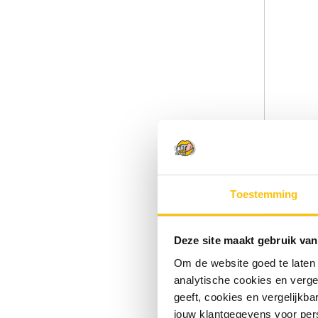
Toestemming
Kazemat
33cl
Dubbel bie
Deze site maakt gebruik van
€2.39
Om de website goed te laten
analytische cookies en verge
geeft, cookies en vergelijkb
jouw klantgegevens voor pers