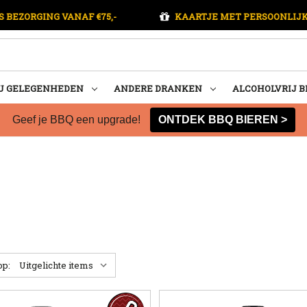
E MET PERSOONLIJKE BOODSCHAP
BIERPAKKETTEN MÉ
U GELEGENHEDEN
ANDERE DRANKEN
ALCOHOLVRIJ B
Geef je BBQ een upgrade!
ONTDEK BBQ BIEREN >
op: