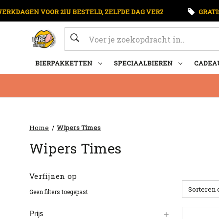
VERZONDEN
GRATIS BEZORGING VANAF €75,-
KAARTJ
Zoeken
BIERPAKKETTEN
SPECIAALBIEREN
CADEA
Home
Wipers Times
Wipers Times
Verfijnen op
Sorteren 
Geen filters toegepast
Prijs