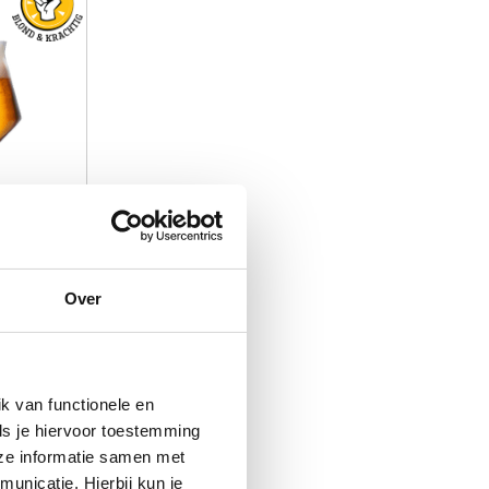
Over
 Tripel
k van functionele en
ls je hiervoor toestemming
eze informatie samen met
unicatie. Hierbij kun je