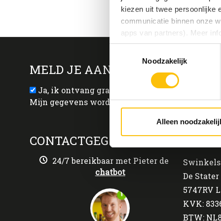
kiezen uit twee persoonlijke
communicatie binnen onze web
apps van partners). Meer inf
Toestemmingsselectie
Vind je deze twee persoonlijk
Noodzakelijk
MELD JE AAN VOOR ONZE NIEU
aangeven wat je accepteert. 
voor functionele en analytisc
Ja, ik ontvang graag jullie wekelijkse nieuws
(onderaan de website altijd te
Mijn gegevens worden verwerkt volgens het
pr
Alleen noodzakelij
CONTACTGEGEVENS
BEDRI
24/7 bereikbaar met Pieter de
Swinkels
chatbot
De Stater 
5747RV L
KVK: 833
BTW: NL8