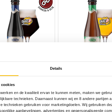
Details
ten Wipers Dubbel fles
Kazematten Wipers Times
fles 33cl
r | 6.5%
Tripel | 8.2%
 cookies
€2.69
 werken en de kwaliteit ervan te kunnen meten, maken we gebrui
lijkbare technieken. Daarnaast kunnen wij en 8 andere partijen a
are technieken gebruiken voor marketingdoelen. Wij gebruiken d
oonlijke aanbevelingen, advertenties en gepersonaliseerde comm