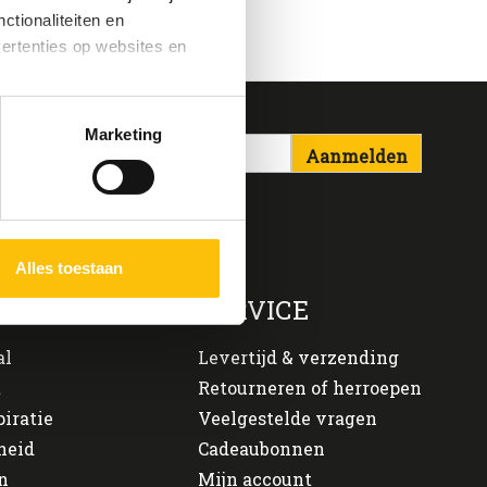
ctionaliteiten en
vertenties op websites en
oestaan’ kun je specifieker
Marketing
ies en andere technieken
Aanmelden
n via het
cookiebeleid
Alles toestaan
ONS
SERVICE
al
Levertijd & verzending
t
Retourneren of herroepen
piratie
Veelgestelde vragen
heid
Cadeaubonnen
n
Mijn account