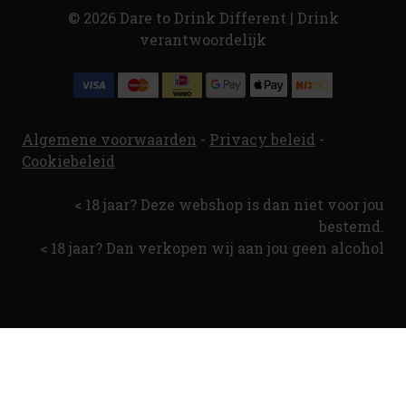
© 2026 Dare to Drink Different | Drink
verantwoordelijk
Algemene voorwaarden
-
Privacy beleid
-
Cookiebeleid
< 18 jaar? Deze webshop is dan niet voor jou
bestemd.
< 18 jaar? Dan verkopen wij aan jou geen alcohol
Garage Beer Co. Pristine blik 44cl
€6.79
Prijs exclusief statiegeld