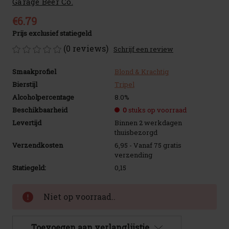
Garage Beer Co.
€6.79
Prijs exclusief statiegeld
(0 reviews)
Schrijf een review
Smaakprofiel
Blond & Krachtig
Bierstijl
Tripel
Alcoholpercentage
8.0%
Beschikbaarheid
0
stuks op voorraad
Levertijd
Binnen 2 werkdagen
thuisbezorgd
Verzendkosten
6,95 - Vanaf 75 gratis
verzending
Statiegeld:
0,15
Huidige
Niet op voorraad..
voorraad:
Toevoegen aan verlanglijstje