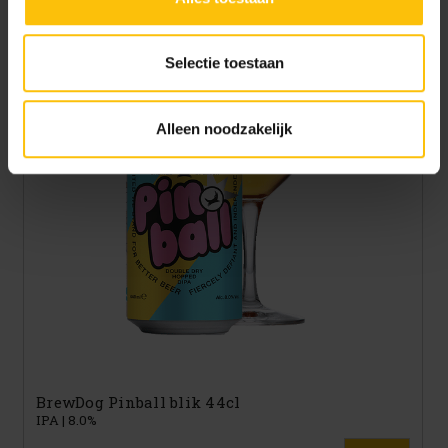
doelen. Je kunt je keuze achteraf altijd aanpassen of
intrekken via het
cookiebeleid
(onderaan de website
altijd te vinden).
Selectie toestaan
Alleen noodzakelijk
BrewDog Pinball blik 44cl
IPA | 8.0%